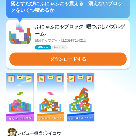
落とすたびにふにゃふにゃ震える 消えないブロッ
クをいくつ積めるか
ふにゃふにゃブロック -暇つぶしパズルゲ
ーム-
最終アップデート日:2024年1月21日
iPhone
Android
ダウンロードする
レビュー担当:ライコウ