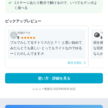
1ステージあたり数分で解けるので、いつでもテンポよ
く遊べる
ピックアップレビュー
準備中です
ウェ
5
5
プルプルしてるテトリスだと？！ と思い始めて
頭を使わ
みたらとても楽しい とってもライトなのでゆる
な目的は
ーくたのしんでます🎶
なんかも
続きを読む
使い方・詳細を見る
レビュー更新日:2025年08月16日