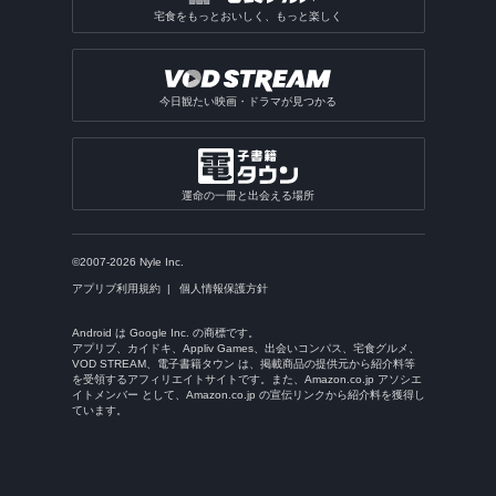
宅食をもっとおいしく、もっと楽しく
今日観たい映画・ドラマが見つかる
運命の一冊と出会える場所
©2007-2026 Nyle Inc.
アプリブ利用規約
個人情報保護方針
Android は Google Inc. の商標です。
アプリブ、カイドキ、Appliv Games、出会いコンパス、宅食グルメ、
VOD STREAM、電子書籍タウン は、掲載商品の提供元から紹介料等
を受領するアフィリエイトサイトです。また、Amazon.co.jp アソシエ
イトメンバー として、Amazon.co.jp の宣伝リンクから紹介料を獲得し
ています。