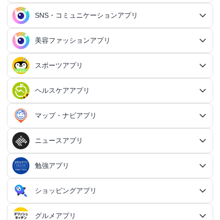
2Dアクションアプリ
ふるさと納税アプリ
シミュレーションアプリ総合
対戦・協力ゲームアプリ
日記アプリ総合
行動記録アプリ
タスク管理アプリ総合
QRコードアプリ
マッチングアプリ
SNS・コミュニケーションアプリ
シミュレーションRPGアプリ
カスタマイズアプリ総合
3Dアクションアプリ
貯金アプリ
育成シミュレーションアプリ
SNS感覚の日記アプリ
対戦・協力ゲームアプリ総合
シューティングゲームアプリ
個人タスク管理アプリ
行動記録アプリ総合
ポイ活アプリ
QRコードアプリ総合
OCRアプリ
ダンジョンRPGアプリ
マッチングアプリ総合
出会いアプリ
アクションRPGアプリ
IFTTTアプリ
美容ファッションアプリ
スマホ決済アプリ
戦略シミュレーションアプリ
SNS・コミュニケーションアプリ総合
交換日記アプリ
オンライン対戦アプリ
タスク共有アプリ
習慣化アプリ
シューティングゲームアプリ総合
アドベンチャーゲームアプリ
QRコード読み取りアプリ
ポイ活アプリ総合
MMORPGアプリ
スケジューラ・時計アプリ
20代向けマッチングアプリ
OCRアプリ総合
議事録アプリ
シューティングゲームアプリ
出会いアプリ総合
カップルアプリ
クレジットカードアプリ
箱庭シミュレーションアプリ
オートクリッカーアプリ
ネットワークアプリ
写真カレンダーアプリ
協力・マルチプレイアプリ
SNSアプリ
スポーツアプリ
プロジェクト管理アプリ
FPSアプリ
美容ファッションアプリ総合
QRコード作成アプリ
レシートポイ活アプリ
アドベンチャーゲームアプリ総合
放置系RPGアプリ
30代向けマッチングアプリ
パズル・脳トレアプリ
翻訳カメラアプリ
カレンダーアプリ
格闘ゲームアプリ
ライフログアプリ
議事録アプリ総合
投資アプリ
顧客管理アプリ
恋愛シミュレーションアプリ
カップルアプリ総合
デートアプリ
鍵付き日記アプリ
Bluetoothゲームアプリ
ネットワークアプリ総合
スマホ最適化アプリ
SNSアプリ総合
TPSアプリ
メールアプリ
janコード検索アプリ
歩いてお金を稼ぐアプリ
ミステリーアドベンチャーアプリ
ヘア・メイク・ネイルアプリ
美少女RPGアプリ
ヘルスケアアプリ
40代向けマッチングアプリ
リマインダーアプリ
パズル・脳トレアプリ総合
スポーツアプリ総合
MOBAアプリ
音楽ゲームアプリ
文字起こしアプリ
持ち物管理アプリ
確定申告アプリ
歴史シミュレーションアプリ
家事アプリ
カップルSNSアプリ
顧客管理アプリ総合
かわいい日記アプリ
ファイル管理アプリ
Wi-Fiアプリ
デートスポットアプリ
恋愛診断アプリ
X（Twitter）アプリ
オンラインシューティングアプリ
スマホ最適化アプリ総合
セキュリティアプリ
ポイ活ゲームアプリ
メールアプリ総合
探索アドベンチャーアプリ
パズルRPGアプリ
チャットアプリ
50代・中高年向けマッチングアプリ
髪型アプリ
時計アプリ
パズルゲームアプリ
ファッションアプリ
ステルスゲームアプリ
高音質ボイスレコーダーアプリ
生理周期アプリ
音楽ゲームアプリ総合
陸上競技アプリ
ギャンブルの管理アプリ
マップ・ナビアプリ
メタバース体験シミュレーションゲームアプリ
記念日アプリ
オープンワールドアプリ
家事アプリ総合
ヘルスケアアプリ総合
シンプルな日記アプリ
スピードテストアプリ
育児アプリ
ファイル管理アプリ総合
Facebookアプリ
名刺管理アプリ
弾幕シューティングアプリ
バッテリーアプリ
恋愛診断アプリ総合
恋愛情報・モテる方法アプリ
アンケートアプリ
多機能メーラーアプリ
ホラーアドベンチャーアプリ
パスワード管理アプリ
カードRPGアプリ
60代・シニア向けマッチングアプリ
キーボードアプリ
メイク・スキンケアアプリ
タイマーアプリ
チャットアプリ総合
脱出ゲームアプリ
電話アプリ
ホワイトボードアプリ
ファッションアプリ総合
食事管理アプリ
アーティスト曲で遊ぶ音ゲーアプリ
ボディケア・エステアプリ
陸上競技アプリ総合
料理アプリ
オープンワールドアプリ総合
テニスアプリ
終活アプリ
VPNアプリ
カジュアルゲームアプリ
クラウド保存・共有アプリ
育児アプリ総合
健康管理アプリ
ニュースアプリ
LINEアプリ
縦スクシューティングアプリ
メモリの確認／解放アプリ
防犯アプリ
名刺管理アプリ総合
マップ・ナビアプリ総合
登録でお金がもらえるアプリ
フリーメールアプリ
会計アプリ
サウンドノベルアプリ
セキュリティ対策アプリ
恋愛相談アプリ
クイズRPGアプリ
ネイルアプリ
女性の悩み解決アプリ
SMSアプリ
クイズゲームアプリ
キーボードアプリ総合
画面の設定アプリ
似合うメガネ診断アプリ
体重管理アプリ
電話アプリ総合
手持ち曲で遊ぶ音ゲーアプリ
掲示板アプリ
ウォーキングアプリ
女性向けダイエットアプリ
掃除アプリ
3Dサンドボックスアプリ
テザリングアプリ
テニスアプリ総合
ファイル圧縮／解凍アプリ
陣痛アプリ
カジュアルゲームアプリ総合
ライトアプリ
マストドンアプリ
横スクシューティングアプリ
健康管理アプリ総合
育成ゲームアプリ
防犯アプリ総合
妊娠・出産アプリ
動画を見るだけで稼ぐアプリ
サバイバルアドベンチャーアプリ
VPNアプリ
防災アプリ
会計アプリ総合
カジュアルRPGアプリ
ドライブアプリ
勉強アプリ
お絵描きチャットアプリ
小売・卸売支援ツールアプリ
脳トレゲームアプリ
文字起こしアプリ
ニュースアプリ総合
コーデの参考アプリ
血圧記録アプリ
ビデオ通話アプリ
ボカロ曲収録音ゲーアプリ
ホーム画面アプリ
ランニングアプリ
音の設定アプリ
整形アプリ
洗濯アプリ
掲示板アプリ総合
アイコン画像アプリ
PDFアプリ
育児記録アプリ
クレーンゲームアプリ
写真投稿SNSアプリ
スナイパーゲームアプリ
体重管理アプリ
ライトアプリ総合
防犯ブザーアプリ
育成ゲームアプリ総合
野球アプリ
ポイ活ニュースアプリ
鬱ゲーアプリ
写真・動画隠しアプリ
妊娠・出産アプリ総合
恋愛ゲームアプリ
帳簿アプリ
防災アプリ総合
認知症・物忘れ防止アプリ
ランダムチャットアプリ
ドライブアプリ総合
推理ゲームアプリ
顔文字・絵文字アプリ
メモアプリ
在庫管理アプリ
鉄道アプリ
服デザインアプリ
体温記録アプリ
電話帳アプリ
思考整理アプリ
リズムタップゲームアプリ
ウィジェットカスタマイズアプリ
スポーツニュースアプリ
ショッピングアプリ
自転車アプリ
家事分担アプリ
ゲーム募集アプリ
録音アプリ
勉強アプリ総合
ファイルマネージャーアプリ
知育アプリ
アイコン画像アプリ総合
放置系ゲームアプリ
動画投稿SNSアプリ
フライトシューティングアプリ
食事管理アプリ
年賀状・カードアプリ
監視カメラアプリ
育成シミュレーションアプリ
レビューで稼ぐアプリ
テキストアドベンチャーアプリ
盗み見防止アプリ
妊活アプリ
野球アプリ総合
請求書アプリ
緊急地震速報アプリ
恋愛ゲームアプリ総合
ボウリングアプリ
ボイス・ビデオチャットアプリ
バイクナビアプリ
間違い探し・探し物ゲームアプリ
日本語入力アプリ
認知症・物忘れ防止アプリ総合
キャラゲーアプリ
レジアプリ
メモアプリ総合
ダイエットアプリ
着回し術アプリ
睡眠アプリ
通話録音アプリ
鉄道アプリ総合
ピアノタイル系アプリ
覗き見防止アプリ
電卓アプリ
思考整理アプリ総合
旅行アプリ
ジョギング・サイクリングの道を記録アプリ
スポーツニュースアプリ総合
地元コミュニティアプリ
転職アプリ
着信音アプリ
天気アプリ
オフィスソフトアプリ
子育てSNSアプリ
アバター・似顔絵アプリ
バカゲー・奇ゲーアプリ
語学アプリ
Instagramアプリ
グルメアプリ
睡眠アプリ
年賀状アプリ
ショッピングアプリ総合
覗き見防止アプリ
イベント企画アプリ
プロ野球速報アプリ