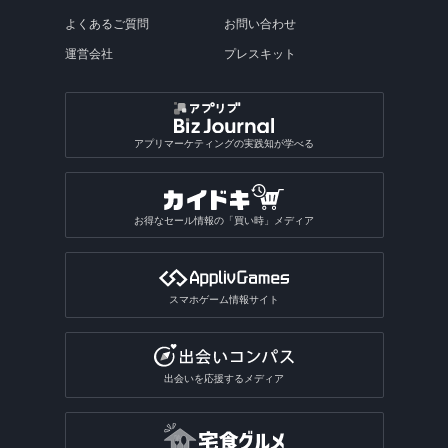
動画スロー再生・早送りアプリ
推し活アプリ総合
犬アプリ
ビンゴゲームアプリ
乗り鉄アプリ
占いアプリ
副業アプリ
オフライン英語辞書アプリ
画像を探すアプリ総合
動画撮影アプリ
楽器演奏アプリ
キャラクターメモアプリ
テキスト読み上げアプリ
テトリス系ゲームアプリ
写真修正アプリ
ラジオ録音アプリ
格闘技・武道ゲームアプリ
よくあるご質問
お問い合わせ
魚図鑑アプリ
盛れるビデオカメラアプリ
道路交通情報アプリ
料理・食べ物系ゲームアプリ
VRアプリ
Exif情報編集アプリ
カットモデルアプリ
朗読アプリ
逆再生アプリ
うちわ文字アプリ
運試しゲームアプリ
駅構内案内アプリ
SPI対策アプリ
翻訳アプリ
壁紙のダウンロードアプリ
占いアプリ総合
作曲アプリ
運営会社
プレスキット
おもしろい診断アプリ
ぷよぷよ系ゲームアプリ
写真合成アプリ
卓球ゲームアプリ
昆虫図鑑アプリ
動画圧縮アプリ
船の位置情報アプリ
アルバムアプリ
通話アプリ
青空文庫アプリ
アクスタアプリ
バカラアプリ
地形図アプリ
面接練習アプリ
漢字検索アプリ
写真投稿SNSアプリ
星座占いアプリ
音楽SNSアプリ
おもしろい診断アプリ総合
2048系ゲームアプリ
おもしろ加工アプリ
ギャンブルアプリ
バドミントンゲームアプリ
植物図鑑アプリ
GIF作成アプリ
写真保存アプリ
SNS一括投稿アプリ
雑誌アプリ
チンチロリンアプリ
履歴書作成アプリ
国語辞典アプリ
手相占いアプリ
恋愛診断アプリ
パズルボブル系ゲームアプリ
バレーゲームアプリ
ギャンブルアプリ総合
動画ファイル形式変換アプリ
芸術・文化アプリ
アプリマーケティングの実践知が学べる
同じ写真を探すアプリ
匿名SNSアプリ
読書記録・本棚管理アプリ
就活アプリ
姓名判断アプリ
性格診断アプリ
モンスト系ゲームアプリ
ビリヤードゲームアプリ
パチンコ・パチスロアプリ
動画反転アプリ
絵を描くアプリ
質問SNSアプリ
絵本アプリ
サブカルチャーアプリ
転職アプリ
風水アプリ
不思議のダンジョン系アプリ
宝くじアプリ
動画モザイクアプリ
お得なセール情報の「買い時」メディア
芸術鑑賞アプリ
アバターSNSアプリ
VTuberアプリ
テレビアプリ
バイト探しアプリ
四柱推命アプリ
3Dサンドボックスアプリ
公営ギャンブルアプリ
動画分割アプリ
デザインアプリ
テレビアプリ総合
インターンアプリ
タロットアプリ
オタクアプリ
クラロワ系対戦ゲームアプリ
動画に文字を入れるアプリ
スマホゲーム情報サイト
TV番組表アプリ
人材派遣求人情報アプリ
動物占いアプリ
オタクアプリ総合
アーチャー伝説系ゲームアプリ
写真を動画にするアプリ
テレビリモコンアプリ
おみくじアプリ
動画を写真にするアプリ
出会いを応援するメディア
電話・チャット占いアプリ