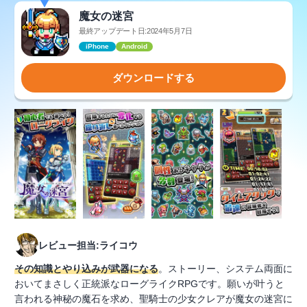
魔女の迷宮
最終アップデート日:2024年5月7日
iPhone
Android
ダウンロードする
レビュー担当:ライコウ
その知識とやり込みが武器になる
。ストーリー、システム両面に
おいてまさしく正統派なローグライクRPGです。願いが叶うと
言われる神秘の魔石を求め、聖騎士の少女クレアが魔女の迷宮に