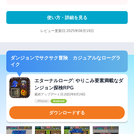
使い方・詳細を見る
レビュー更新日:2025年08月19日
ダンジョンでサクサク冒険 カジュアルなローグラ
イク
エターナルローグ: やりこみ要素満載なダ
ンジョン探検RPG
最終アップデート日:2022年8月24日
iPhone
Android
ダウンロードする