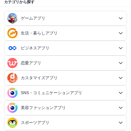
カテゴリから探す
ゲームアプリ
生活・暮らしアプリ
ゲームアプリ総合
RPGアプリ
ビジネスアプリ
生活・暮らしアプリ総合
RPGアプリ総合
アクションゲームアプリ
ファイナンスアプリ
恋愛アプリ
ビジネスアプリ総合
王道RPGアプリ
アクションゲームアプリ総合
シミュレーションアプリ
家計簿アプリ
日記アプリ
タスク管理アプリ
カスタマイズアプリ
恋愛アプリ総合
アクションRPGアプリ
2Dアクションアプリ
ふるさと納税アプリ
シミュレーションアプリ総合
対戦・協力ゲームアプリ
日記アプリ総合
行動記録アプリ
タスク管理アプリ総合
QRコードアプリ
マッチングアプリ
SNS・コミュニケーションアプリ
シミュレーションRPGアプリ
カスタマイズアプリ総合
3Dアクションアプリ
貯金アプリ
育成シミュレーションアプリ
SNS感覚の日記アプリ
対戦・協力ゲームアプリ総合
シューティングゲームアプリ
個人タスク管理アプリ
行動記録アプリ総合
ポイ活アプリ
QRコードアプリ総合
OCRアプリ
ダンジョンRPGアプリ
マッチングアプリ総合
出会いアプリ
アクションRPGアプリ
IFTTTアプリ
美容ファッションアプリ
スマホ決済アプリ
戦略シミュレーションアプリ
SNS・コミュニケーションアプリ総合
交換日記アプリ
オンライン対戦アプリ
タスク共有アプリ
習慣化アプリ
シューティングゲームアプリ総合
アドベンチャーゲームアプリ
QRコード読み取りアプリ
ポイ活アプリ総合
MMORPGアプリ
スケジューラ・時計アプリ
20代向けマッチングアプリ
OCRアプリ総合
議事録アプリ
シューティングゲームアプリ
出会いアプリ総合
カップルアプリ
クレジットカードアプリ
箱庭シミュレーションアプリ
オートクリッカーアプリ
ネットワークアプリ
写真カレンダーアプリ
協力・マルチプレイアプリ
SNSアプリ
スポーツアプリ
プロジェクト管理アプリ
FPSアプリ
美容ファッションアプリ総合
QRコード作成アプリ
レシートポイ活アプリ
アドベンチャーゲームアプリ総合
放置系RPGアプリ
30代向けマッチングアプリ
パズル・脳トレアプリ
翻訳カメラアプリ
カレンダーアプリ
格闘ゲームアプリ
ライフログアプリ
議事録アプリ総合
投資アプリ
顧客管理アプリ
恋愛シミュレーションアプリ
カップルアプリ総合