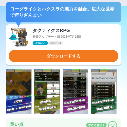
ローグライクとハクスラの魅力を融合。広大な世界
で狩りざんまい
タクティクスRPG
最終アップデート日:2023年7月15日
iPhone
Android
ダウンロードする
良い点