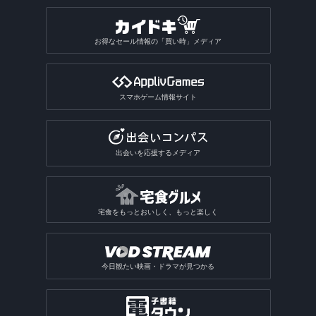
就活アプリ
姓名判断アプリ
性格診断アプリ
モンスト系ゲームアプリ
ビリヤードゲームアプリ
パチンコ・パチスロアプリ
動画反転アプリ
絵を描くアプリ
質問SNSアプリ
絵本アプリ
サブカルチャーアプリ
転職アプリ
風水アプリ
不思議のダンジョン系アプリ
宝くじアプリ
動画モザイクアプリ
お得なセール情報の「買い時」メディア
芸術鑑賞アプリ
アバターSNSアプリ
VTuberアプリ
テレビアプリ
バイト探しアプリ
四柱推命アプリ
3Dサンドボックスアプリ
公営ギャンブルアプリ
動画分割アプリ
デザインアプリ
テレビアプリ総合
インターンアプリ
タロットアプリ
オタクアプリ
クラロワ系対戦ゲームアプリ
動画に文字を入れるアプリ
スマホゲーム情報サイト
TV番組表アプリ
人材派遣求人情報アプリ
動物占いアプリ
オタクアプリ総合
アーチャー伝説系ゲームアプリ
写真を動画にするアプリ
テレビリモコンアプリ
おみくじアプリ
動画を写真にするアプリ
出会いを応援するメディア
電話・チャット占いアプリ
宅食をもっとおいしく、もっと楽しく
今日観たい映画・ドラマが見つかる