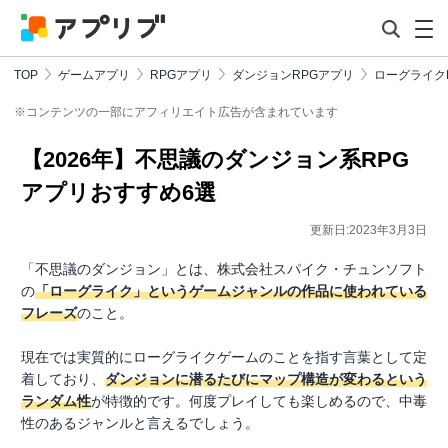
TOP
ゲームアプリ
RPGアプリ
ダンジョンRPGアプリ
ローグライク
※コンテンツの一部にアフィリエイト広告が含まれています
【2026年】不思議のダンジョン系RPG
アプリおすすめ6選
更新日:2023年3月3日
「不思議のダンジョン」とは、株式会社スパイク・チュンソフト
の
「ローグライク」というゲームジャンルの作品に使われている
フレーズ
のこと。
現在では実質的にローグライクゲームのことを指す言葉として定
着しており、
ダンジョンに潜るたびにマップ構造が変わるという
ランダム性
が特徴的です。何度プレイしても楽しめるので、中毒
性のあるジャンルと言えるでしょう。