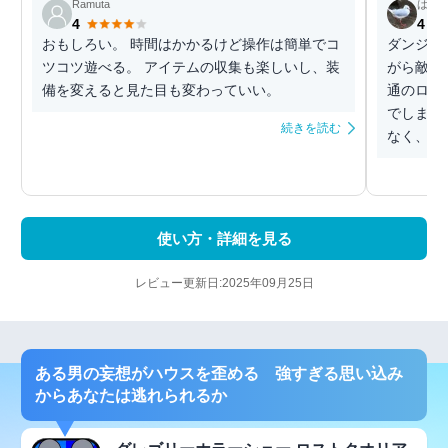
Ramuta
はる
4
4
おもしろい。 時間はかかるけど操作は簡単でコ
ダンジョ
ツコツ遊べる。 アイテムの収集も楽しいし、装
がら敵を
備を変えると見た目も変わっていい。
通のロー
でしまっ
続きを読む
なく、装
使い方・詳細を見る
レビュー更新日:2025年09月25日
ある男の妄想がハウスを歪める 強すぎる思い込み
からあなたは逃れられるか