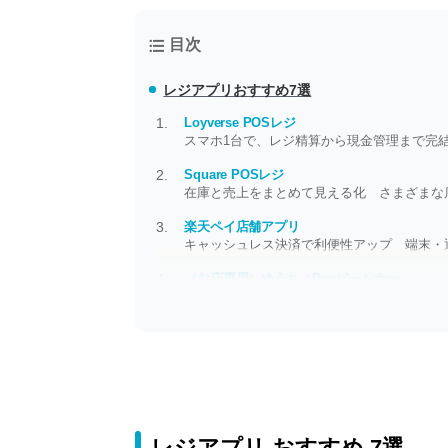
目次
レジアプリおすすめ7選
Loyverse POSレジ
スマホ1台で、レジ精算から現金管理まで完
Square POSレジ
在庫と売上をまとめて見える化 さまざまな
楽天ペイ店舗アプリ
キャッシュレス決済で利便性アップ 端末・
（お店専用）ゆうちょPayパートナー
加盟店向けアプリ ゆうちょ口座を使って、
レジアプリ おすすめ 7選