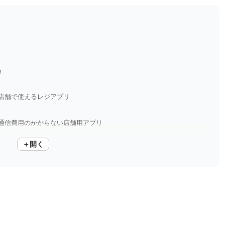
結
店舗で使えるレジアプリ
通信費用のかからない店舗用アプリ
＋開く
お客様と非現金決済を