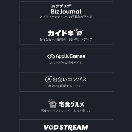
漢字検索アプリ
写真投稿SNSアプリ
星座占いアプリ
音楽SNSアプリ
おもしろい診断アプリ総合
2048系ゲームアプリ
おもしろ加工アプリ
ギャンブルアプリ
バドミントンゲームアプリ
植物図鑑アプリ
GIF作成アプリ
写真保存アプリ
SNS一括投稿アプリ
雑誌アプリ
チンチロリンアプリ
履歴書作成アプリ
国語辞典アプリ
手相占いアプリ
恋愛診断アプリ
パズルボブル系ゲームアプリ
バレーゲームアプリ
ギャンブルアプリ総合
動画ファイル形式変換アプリ
芸術・文化アプリ
アプリマーケティングの実践知が学べる
同じ写真を探すアプリ
匿名SNSアプリ
読書記録・本棚管理アプリ
就活アプリ
姓名判断アプリ
性格診断アプリ
モンスト系ゲームアプリ
ビリヤードゲームアプリ
パチンコ・パチスロアプリ
動画反転アプリ
絵を描くアプリ
質問SNSアプリ
絵本アプリ
サブカルチャーアプリ
転職アプリ
風水アプリ
不思議のダンジョン系アプリ
宝くじアプリ
動画モザイクアプリ
お得なセール情報の「買い時」メディア
芸術鑑賞アプリ
アバターSNSアプリ
VTuberアプリ
テレビアプリ
バイト探しアプリ
四柱推命アプリ
3Dサンドボックスアプリ
公営ギャンブルアプリ
動画分割アプリ
デザインアプリ
テレビアプリ総合
インターンアプリ
タロットアプリ
オタクアプリ
クラロワ系対戦ゲームアプリ
動画に文字を入れるアプリ
スマホゲーム情報サイト
TV番組表アプリ
人材派遣求人情報アプリ
動物占いアプリ
オタクアプリ総合
アーチャー伝説系ゲームアプリ
写真を動画にするアプリ
テレビリモコンアプリ
おみくじアプリ
動画を写真にするアプリ
出会いを応援するメディア
電話・チャット占いアプリ
宅食をもっとおいしく、もっと楽しく