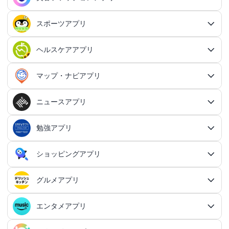
交換日記アプリ
オンライン対戦アプリ
タスク共有アプリ
習慣化アプリ
シューティングゲームアプリ総合
アドベンチャーゲームアプリ
QRコード読み取りアプリ
ポイ活アプリ総合
MMORPGアプリ
スケジューラ・時計アプリ
20代向けマッチングアプリ
OCRアプリ総合
議事録アプリ
シューティングゲームアプリ
出会いアプリ総合
カップルアプリ
クレジットカードアプリ
箱庭シミュレーションアプリ
オートクリッカーアプリ
ネットワークアプリ
写真カレンダーアプリ
協力・マルチプレイアプリ
SNSアプリ
スポーツアプリ
プロジェクト管理アプリ
FPSアプリ
美容ファッションアプリ総合
QRコード作成アプリ
レシートポイ活アプリ
アドベンチャーゲームアプリ総合
放置系RPGアプリ
30代向けマッチングアプリ
パズル・脳トレアプリ
翻訳カメラアプリ
カレンダーアプリ
格闘ゲームアプリ
ライフログアプリ
議事録アプリ総合
投資アプリ
顧客管理アプリ
恋愛シミュレーションアプリ
カップルアプリ総合
デートアプリ
鍵付き日記アプリ
Bluetoothゲームアプリ
ネットワークアプリ総合
スマホ最適化アプリ
SNSアプリ総合
TPSアプリ
メールアプリ
janコード検索アプリ
歩いてお金を稼ぐアプリ
ミステリーアドベンチャーアプリ
ヘア・メイク・ネイルアプリ
美少女RPGアプリ
ヘルスケアアプリ
40代向けマッチングアプリ
リマインダーアプリ
パズル・脳トレアプリ総合
スポーツアプリ総合
MOBAアプリ
音楽ゲームアプリ
文字起こしアプリ
持ち物管理アプリ
確定申告アプリ
歴史シミュレーションアプリ
家事アプリ
カップルSNSアプリ
顧客管理アプリ総合
かわいい日記アプリ
ファイル管理アプリ
Wi-Fiアプリ
デートスポットアプリ
恋愛診断アプリ
X（Twitter）アプリ
オンラインシューティングアプリ
スマホ最適化アプリ総合
セキュリティアプリ
ポイ活ゲームアプリ
メールアプリ総合
探索アドベンチャーアプリ
パズルRPGアプリ
チャットアプリ
50代・中高年向けマッチングアプリ
髪型アプリ
時計アプリ
パズルゲームアプリ
ファッションアプリ
ステルスゲームアプリ
高音質ボイスレコーダーアプリ
生理周期アプリ
音楽ゲームアプリ総合
陸上競技アプリ
ギャンブルの管理アプリ
マップ・ナビアプリ
メタバース体験シミュレーションゲームアプリ
記念日アプリ
オープンワールドアプリ
家事アプリ総合
ヘルスケアアプリ総合
シンプルな日記アプリ
スピードテストアプリ
育児アプリ
ファイル管理アプリ総合
Facebookアプリ
名刺管理アプリ
弾幕シューティングアプリ
バッテリーアプリ
恋愛診断アプリ総合
恋愛情報・モテる方法アプリ
アンケートアプリ
多機能メーラーアプリ
ホラーアドベンチャーアプリ
パスワード管理アプリ
カードRPGアプリ
60代・シニア向けマッチングアプリ
キーボードアプリ
メイク・スキンケアアプリ
タイマーアプリ
チャットアプリ総合
脱出ゲームアプリ
電話アプリ
ホワイトボードアプリ
ファッションアプリ総合
食事管理アプリ
アーティスト曲で遊ぶ音ゲーアプリ
ボディケア・エステアプリ
陸上競技アプリ総合
料理アプリ
オープンワールドアプリ総合
テニスアプリ
終活アプリ
VPNアプリ
カジュアルゲームアプリ
クラウド保存・共有アプリ
育児アプリ総合
健康管理アプリ
ニュースアプリ
LINEアプリ
縦スクシューティングアプリ
メモリの確認／解放アプリ
防犯アプリ
名刺管理アプリ総合
マップ・ナビアプリ総合
登録でお金がもらえるアプリ
フリーメールアプリ
会計アプリ
サウンドノベルアプリ
セキュリティ対策アプリ
恋愛相談アプリ
クイズRPGアプリ
ネイルアプリ
女性の悩み解決アプリ
SMSアプリ
クイズゲームアプリ
キーボードアプリ総合
画面の設定アプリ
似合うメガネ診断アプリ
体重管理アプリ
電話アプリ総合
手持ち曲で遊ぶ音ゲーアプリ
掲示板アプリ
ウォーキングアプリ
女性向けダイエットアプリ
掃除アプリ
3Dサンドボックスアプリ
テザリングアプリ
テニスアプリ総合
ファイル圧縮／解凍アプリ
陣痛アプリ
カジュアルゲームアプリ総合
ライトアプリ
マストドンアプリ
横スクシューティングアプリ
健康管理アプリ総合
育成ゲームアプリ
防犯アプリ総合
妊娠・出産アプリ
動画を見るだけで稼ぐアプリ
サバイバルアドベンチャーアプリ
VPNアプリ
防災アプリ
会計アプリ総合
カジュアルRPGアプリ
ドライブアプリ
勉強アプリ
お絵描きチャットアプリ
小売・卸売支援ツールアプリ
脳トレゲームアプリ
文字起こしアプリ
ニュースアプリ総合
コーデの参考アプリ
血圧記録アプリ
ビデオ通話アプリ
ボカロ曲収録音ゲーアプリ
ホーム画面アプリ
ランニングアプリ
音の設定アプリ
整形アプリ
洗濯アプリ
掲示板アプリ総合
アイコン画像アプリ
PDFアプリ
育児記録アプリ
クレーンゲームアプリ
写真投稿SNSアプリ
スナイパーゲームアプリ
体重管理アプリ
ライトアプリ総合
防犯ブザーアプリ
育成ゲームアプリ総合
野球アプリ
ポイ活ニュースアプリ
鬱ゲーアプリ
写真・動画隠しアプリ
妊娠・出産アプリ総合
恋愛ゲームアプリ
帳簿アプリ
防災アプリ総合
認知症・物忘れ防止アプリ
ランダムチャットアプリ
ドライブアプリ総合
推理ゲームアプリ
顔文字・絵文字アプリ
メモアプリ
在庫管理アプリ
鉄道アプリ
服デザインアプリ
体温記録アプリ
電話帳アプリ
思考整理アプリ
リズムタップゲームアプリ
ウィジェットカスタマイズアプリ
スポーツニュースアプリ
ショッピングアプリ
自転車アプリ
家事分担アプリ
ゲーム募集アプリ
録音アプリ
勉強アプリ総合
ファイルマネージャーアプリ
知育アプリ
アイコン画像アプリ総合
放置系ゲームアプリ
動画投稿SNSアプリ
フライトシューティングアプリ
食事管理アプリ
年賀状・カードアプリ
監視カメラアプリ
育成シミュレーションアプリ
レビューで稼ぐアプリ
テキストアドベンチャーアプリ
盗み見防止アプリ
妊活アプリ
野球アプリ総合
請求書アプリ
緊急地震速報アプリ
恋愛ゲームアプリ総合
ボウリングアプリ
ボイス・ビデオチャットアプリ
バイクナビアプリ
間違い探し・探し物ゲームアプリ
日本語入力アプリ
認知症・物忘れ防止アプリ総合
キャラゲーアプリ
レジアプリ
メモアプリ総合
ダイエットアプリ
着回し術アプリ
睡眠アプリ
通話録音アプリ
鉄道アプリ総合
ピアノタイル系アプリ
覗き見防止アプリ
電卓アプリ
思考整理アプリ総合
旅行アプリ
ジョギング・サイクリングの道を記録アプリ
スポーツニュースアプリ総合
地元コミュニティアプリ
転職アプリ
着信音アプリ
天気アプリ
オフィスソフトアプリ
子育てSNSアプリ
アバター・似顔絵アプリ
バカゲー・奇ゲーアプリ
語学アプリ
Instagramアプリ
グルメアプリ
睡眠アプリ
年賀状アプリ
ショッピングアプリ総合
覗き見防止アプリ
イベント企画アプリ
プロ野球速報アプリ
経費精算アプリ
安否確認アプリ
乙女系恋愛ゲームアプリ
グループチャットアプリ
カーナビアプリ
フォント変換アプリ
ボウリングアプリ総合
シンプルなメモアプリ
キャラゲーアプリ総合
メンズファッションアプリ
速度計測アプリ
飲食店記録アプリ
インターネット電話アプリ
路線図アプリ
ロック画面カスタマイズアプリ
ダイエットアプリ総合
スポーツゲームアプリ
マインドマップアプリ
電卓アプリ総合
身体測定アプリ
サッカー情報アプリ
旅行アプリ総合
音楽編集アプリ
インテリアアプリ
転職アプリ総合
飲食店検索アプリ
天気アプリ総合
赤ちゃんをあやす アプリ
写真をイラストにするアプリ
建築アプリ
懐かしの遊びアプリ
音楽SNSアプリ
ウォーキングアプリ
語学アプリ総合
住所録アプリ
資格アプリ
野球スコアアプリ
防災マップアプリ
イベント企画アプリ総合
男性向け恋愛ゲームアプリ
フリマアプリ
エンタメアプリ
道路交通情報アプリ
クリップボードアプリ
AI彼氏・彼女アプリ
ボウリングゲームアプリ
グルメアプリ総合
原稿用紙アプリ
ポケモンアプリ
趣味記録アプリ
国際電話アプリ
駅構内案内アプリ
画面録画アプリ
体重管理アプリ
速度計測アプリ総合
マンダラチャートアプリ
時間計算機アプリ
スポーツゲームアプリ総合
プロ野球速報アプリ
球技アプリ
観光アプリ
テキスト読み上げアプリ
身体測定アプリ総合
乗り物ゲームアプリ
間取りアプリ
家庭医学・セルフケアアプリ
世界の天気アプリ
授乳・離乳食の管理アプリ
飲食店検索アプリ総合
萌え系カジュアルゲームアプリ
知恵袋・雑学アプリ
建築アプリ総合
オタクSNSアプリ
血圧記録アプリ
おでかけ情報アプリ
英語アプリ
ポストカードアプリ
野球練習用ツールアプリ
資格アプリ総合
津波対策アプリ
恋愛シミュレーションアプリ
勉強効率化アプリ
安全運転アプリ
定型文アプリ
フリマアプリ総合
手書きメモアプリ
AI彼氏・彼女アプリ総合
ドラクエアプリ
ファッションブランド・ショップ公式アプリ