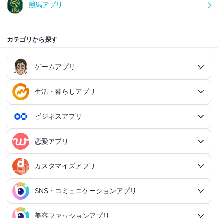
競馬アプリ
カテゴリから探す
ゲームアプリ
生活・暮らしアプリ
ゲームアプリ総合
RPGアプリ
ビジネスアプリ
生活・暮らしアプリ総合
RPGアプリ総合
アクションゲームアプリ
ファイナンスアプリ
恋愛アプリ
ビジネスアプリ総合
王道RPGアプリ
アクションゲームアプリ総合
シミュレーションアプリ
家計簿アプリ
日記アプリ
タスク管理アプリ
カスタマイズアプリ
恋愛アプリ総合
アクションRPGアプリ
2Dアクションアプリ
ふるさと納税アプリ
シミュレーションアプリ総合
対戦・協力ゲームアプリ
日記アプリ総合
行動記録アプリ
タスク管理アプリ総合
QRコードアプリ
マッチングアプリ
SNS・コミュニケーションアプリ
シミュレーションRPGアプリ
カスタマイズアプリ総合
3Dアクションアプリ
貯金アプリ
育成シミュレーションアプリ
SNS感覚の日記アプリ
対戦・協力ゲームアプリ総合
シューティングゲームアプリ
個人タスク管理アプリ
行動記録アプリ総合
ポイ活アプリ
QRコードアプリ総合
OCRアプリ
ダンジョンRPGアプリ
マッチングアプリ総合
出会いアプリ
アクションRPGアプリ
IFTTTアプリ
美容ファッションアプリ
スマホ決済アプリ
戦略シミュレーションアプリ
SNS・コミュニケーションアプリ総合