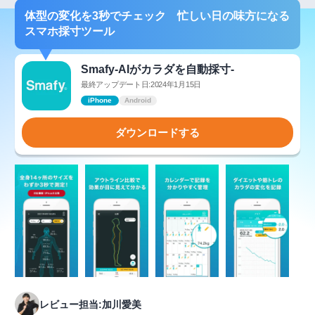
体型の変化を3秒でチェック 忙しい日の味方になる
スマホ採寸ツール
Smafy-AIがカラダを自動採寸-
最終アップデート日:2024年1月15日
iPhone
Android
ダウンロードする
レビュー担当:加川愛美