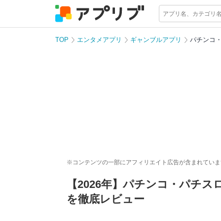
TOP
エンタメアプリ
ギャンブルアプリ
パチンコ
※コンテンツの一部にアフィリエイト広告が含まれていま
【2026年】パチンコ・パチス
を徹底レビュー