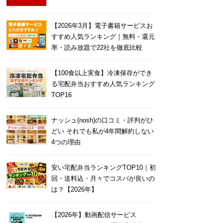
【2026年3月】電子書籍サービスお
すすめ人気ランキング｜無料・還元
率・読み放題で22社を徹底比較
【100食以上実食】冷凍保存ができ
る宅配弁当おすすめ人気ランキング
TOP16
ナッシュ(nosh)の口コミ・評判がひ
どい それでも私が4年間解約しない
4つの理由
安い宅配弁当ランキングTOP10｜初
回・送料込・月々でコスパが良いの
は？【2026年】
【2026年】動画配信サービス