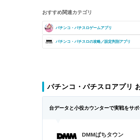
おすすめ関連カテゴリ
パチンコ・パチスロゲームアプリ
パチンコ・パチスロの攻略／設定判別アプリ
パチンコ・パチスロアプリ お
台データと小役カウンターで実戦をサポ
DMMぱちタウン