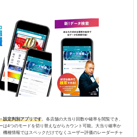
・設定判別アプリです
。各店舗の大当り回数や確率を閲覧でき、
ーは4つのモードを切り替えながらカウント可能。大当り確率か
。機種情報ではスペックだけでなくユーザー評価のレーダーチャ