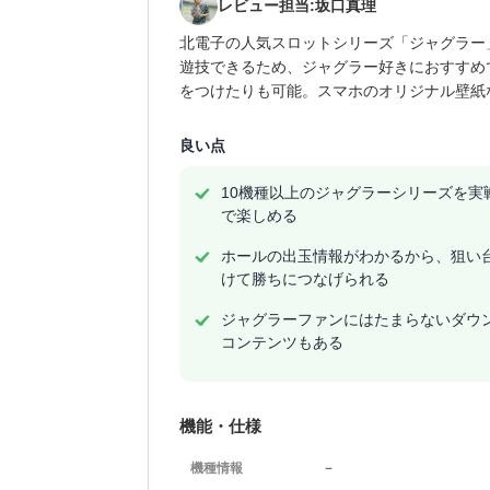
レビュー担当:坂口真理
北電子の人気スロットシリーズ「ジャグラー
遊技できるため、ジャグラー好きにおすすめ
をつけたりも可能。スマホのオリジナル壁紙
良い点
10機種以上のジャグラーシリーズを実
で楽しめる
ホールの出玉情報がわかるから、狙い
けて勝ちにつなげられる
ジャグラーファンにはたまらないダウ
コンテンツもある
機能・仕様
－
機種情報