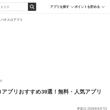
アプリを探す
ポイントを貯める
・パチスロアプリ
す
ロアプリおすすめ39選！無料・人気アプリ
更新日:2026年8月7日