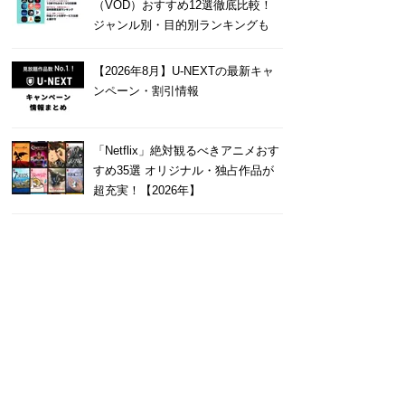
（VOD）おすすめ12選徹底比較！
ジャンル別・目的別ランキングも
【2026年8月】U-NEXTの最新キャ
ンペーン・割引情報
「Netflix」絶対観るべきアニメおす
すめ35選 オリジナル・独占作品が
超充実！【2026年】