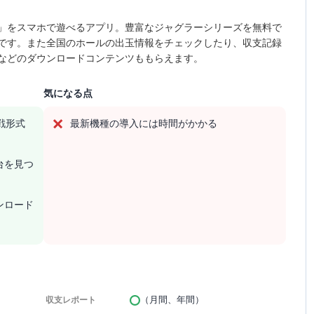
」をスマホで遊べるアプリ。豊富なジャグラーシリーズを無料で
です。また全国のホールの出玉情報をチェックしたり、収支記録
などのダウンロードコンテンツももらえます。
気になる点
戦形式
最新機種の導入には時間がかかる
台を見つ
ンロード
（月間、年間）
収支レポート