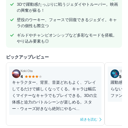
3Dで躍動感たっぷりに戦うジェダイやトルーパー。映画
の興奮が蘇る！
壁役のウーキー、フォースで回復できるジェダイ。キャ
ラの個性も際立つ
ギルドやチャンピオンシップなど多彩なモードを搭載。
やり込み要素も◎
ピックアップレビュー
Koki Ota
りょ
4
5
キャラクター、背景、音楽どれもよく、プレイ
躍動感半
してるだけで嬉しくなってくる。キャラは幅広
らない人
くマイナーなキャラでもプレイできる。3Dの立
ファンは
体感と迫力のバトルシーンが楽しめる。スタ
ー・ウォーズ好きなら絶対にやるべ...
続きを読む