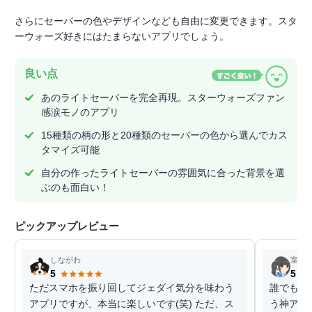
さらにセーバーの色やデザインなども自由に変更できます。スタ
ーウォーズ好きにはたまらないアプリでしょう。
良い点
あのライトセーバーを完全再現。スターウォーズファン
感涙モノのアプリ
15種類の柄の形と20種類のセーバーの色から選んでカス
タマイズ可能
自分の作ったライトセーバーの雰囲気に合った背景を選
ぶのも面白い！
ピックアップレビュー
しながわ
室長
5
5
ただスマホを振り回してジェダイ気分を味わう
誰でもお
アプリですが、本当に楽しいです(笑) ただ、ス
う神アプ