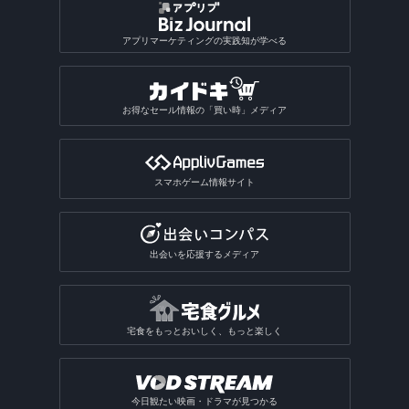
ギャンブルアプリ
バドミントンゲームアプリ
植物図鑑アプリ
GIF作成アプリ
写真保存アプリ
SNS一括投稿アプリ
雑誌アプリ
チンチロリンアプリ
履歴書作成アプリ
国語辞典アプリ
手相占いアプリ
恋愛診断アプリ
パズルボブル系ゲームアプリ
バレーゲームアプリ
ギャンブルアプリ総合
動画ファイル形式変換アプリ
芸術・文化アプリ
アプリマーケティングの実践知が学べる
同じ写真を探すアプリ
匿名SNSアプリ
読書記録・本棚管理アプリ
就活アプリ
姓名判断アプリ
性格診断アプリ
モンスト系ゲームアプリ
ビリヤードゲームアプリ
パチンコ・パチスロアプリ
動画反転アプリ
絵を描くアプリ
質問SNSアプリ
絵本アプリ
サブカルチャーアプリ
転職アプリ
風水アプリ
不思議のダンジョン系アプリ
宝くじアプリ
動画モザイクアプリ
お得なセール情報の「買い時」メディア
芸術鑑賞アプリ
アバターSNSアプリ
VTuberアプリ
テレビアプリ
バイト探しアプリ
四柱推命アプリ
3Dサンドボックスアプリ
公営ギャンブルアプリ
動画分割アプリ
デザインアプリ
テレビアプリ総合
インターンアプリ
タロットアプリ
オタクアプリ
クラロワ系対戦ゲームアプリ
動画に文字を入れるアプリ
スマホゲーム情報サイト
TV番組表アプリ
人材派遣求人情報アプリ
動物占いアプリ
オタクアプリ総合
アーチャー伝説系ゲームアプリ
写真を動画にするアプリ
テレビリモコンアプリ
おみくじアプリ
動画を写真にするアプリ
出会いを応援するメディア
電話・チャット占いアプリ
宅食をもっとおいしく、もっと楽しく
今日観たい映画・ドラマが見つかる