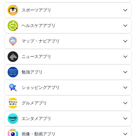
アドベンチャーゲームアプリ
QRコード読み取りアプリ
ポイ活アプリ総合
MMORPGアプリ
スケジューラ・時計アプリ
20代向けマッチングアプリ
OCRアプリ総合
議事録アプリ
シューティングゲームアプリ
出会いアプリ総合
カップルアプリ
クレジットカードアプリ
箱庭シミュレーションアプリ
オートクリッカーアプリ
ネットワークアプリ
写真カレンダーアプリ
協力・マルチプレイアプリ
SNSアプリ
スポーツアプリ
プロジェクト管理アプリ
FPSアプリ
美容ファッションアプリ総合
QRコード作成アプリ
レシートポイ活アプリ
アドベンチャーゲームアプリ総合
放置系RPGアプリ
30代向けマッチングアプリ
パズル・脳トレアプリ
翻訳カメラアプリ
カレンダーアプリ
格闘ゲームアプリ
ライフログアプリ
議事録アプリ総合
投資アプリ
顧客管理アプリ
恋愛シミュレーションアプリ
カップルアプリ総合
デートアプリ
鍵付き日記アプリ
Bluetoothゲームアプリ
ネットワークアプリ総合
スマホ最適化アプリ
SNSアプリ総合
TPSアプリ
メールアプリ
janコード検索アプリ
歩いてお金を稼ぐアプリ
ミステリーアドベンチャーアプリ
ヘア・メイク・ネイルアプリ
美少女RPGアプリ
ヘルスケアアプリ
40代向けマッチングアプリ
リマインダーアプリ
パズル・脳トレアプリ総合
スポーツアプリ総合
MOBAアプリ
音楽ゲームアプリ
文字起こしアプリ
持ち物管理アプリ
確定申告アプリ
歴史シミュレーションアプリ
家事アプリ
カップルSNSアプリ
顧客管理アプリ総合
かわいい日記アプリ
ファイル管理アプリ
Wi-Fiアプリ
デートスポットアプリ
恋愛診断アプリ
X（Twitter）アプリ
オンラインシューティングアプリ
スマホ最適化アプリ総合
セキュリティアプリ
ポイ活ゲームアプリ
メールアプリ総合
探索アドベンチャーアプリ
パズルRPGアプリ
チャットアプリ
50代・中高年向けマッチングアプリ
髪型アプリ
時計アプリ
パズルゲームアプリ
ファッションアプリ
ステルスゲームアプリ
高音質ボイスレコーダーアプリ
生理周期アプリ
音楽ゲームアプリ総合
陸上競技アプリ
ギャンブルの管理アプリ
マップ・ナビアプリ
メタバース体験シミュレーションゲームアプリ
記念日アプリ
オープンワールドアプリ
家事アプリ総合
ヘルスケアアプリ総合
シンプルな日記アプリ
スピードテストアプリ
育児アプリ
ファイル管理アプリ総合
Facebookアプリ
名刺管理アプリ
弾幕シューティングアプリ
バッテリーアプリ
恋愛診断アプリ総合
恋愛情報・モテる方法アプリ
アンケートアプリ
多機能メーラーアプリ
ホラーアドベンチャーアプリ
パスワード管理アプリ
カードRPGアプリ
60代・シニア向けマッチングアプリ
キーボードアプリ
メイク・スキンケアアプリ
タイマーアプリ
チャットアプリ総合
脱出ゲームアプリ
電話アプリ
ホワイトボードアプリ
ファッションアプリ総合
食事管理アプリ
アーティスト曲で遊ぶ音ゲーアプリ
ボディケア・エステアプリ
陸上競技アプリ総合
料理アプリ
オープンワールドアプリ総合
テニスアプリ
終活アプリ
VPNアプリ
カジュアルゲームアプリ
クラウド保存・共有アプリ
育児アプリ総合
健康管理アプリ
ニュースアプリ
LINEアプリ
縦スクシューティングアプリ
メモリの確認／解放アプリ
防犯アプリ
名刺管理アプリ総合
マップ・ナビアプリ総合
登録でお金がもらえるアプリ
フリーメールアプリ
会計アプリ
サウンドノベルアプリ
セキュリティ対策アプリ
恋愛相談アプリ
クイズRPGアプリ
ネイルアプリ
女性の悩み解決アプリ
SMSアプリ
クイズゲームアプリ
キーボードアプリ総合
画面の設定アプリ
似合うメガネ診断アプリ
体重管理アプリ
電話アプリ総合
手持ち曲で遊ぶ音ゲーアプリ
掲示板アプリ
ウォーキングアプリ
女性向けダイエットアプリ
掃除アプリ
3Dサンドボックスアプリ
テザリングアプリ
テニスアプリ総合
ファイル圧縮／解凍アプリ
陣痛アプリ
カジュアルゲームアプリ総合
ライトアプリ
マストドンアプリ
横スクシューティングアプリ
健康管理アプリ総合
育成ゲームアプリ
防犯アプリ総合
妊娠・出産アプリ
動画を見るだけで稼ぐアプリ
サバイバルアドベンチャーアプリ
VPNアプリ
防災アプリ
会計アプリ総合
カジュアルRPGアプリ
ドライブアプリ
勉強アプリ
お絵描きチャットアプリ
小売・卸売支援ツールアプリ
脳トレゲームアプリ
文字起こしアプリ
ニュースアプリ総合
コーデの参考アプリ
血圧記録アプリ
ビデオ通話アプリ
ボカロ曲収録音ゲーアプリ
ホーム画面アプリ
ランニングアプリ
音の設定アプリ
整形アプリ
洗濯アプリ
掲示板アプリ総合
アイコン画像アプリ
PDFアプリ
育児記録アプリ
クレーンゲームアプリ
写真投稿SNSアプリ
スナイパーゲームアプリ
体重管理アプリ
ライトアプリ総合
防犯ブザーアプリ
育成ゲームアプリ総合
野球アプリ
ポイ活ニュースアプリ
鬱ゲーアプリ
写真・動画隠しアプリ
妊娠・出産アプリ総合
恋愛ゲームアプリ
帳簿アプリ
防災アプリ総合
認知症・物忘れ防止アプリ
ランダムチャットアプリ
ドライブアプリ総合
推理ゲームアプリ
顔文字・絵文字アプリ
メモアプリ
在庫管理アプリ
鉄道アプリ
服デザインアプリ
体温記録アプリ
電話帳アプリ
思考整理アプリ
リズムタップゲームアプリ
ウィジェットカスタマイズアプリ
スポーツニュースアプリ
ショッピングアプリ
自転車アプリ
家事分担アプリ
ゲーム募集アプリ
録音アプリ
勉強アプリ総合
ファイルマネージャーアプリ
知育アプリ
アイコン画像アプリ総合
放置系ゲームアプリ
動画投稿SNSアプリ
フライトシューティングアプリ
食事管理アプリ
年賀状・カードアプリ
監視カメラアプリ
育成シミュレーションアプリ
レビューで稼ぐアプリ
テキストアドベンチャーアプリ
盗み見防止アプリ
妊活アプリ
野球アプリ総合
請求書アプリ
緊急地震速報アプリ
恋愛ゲームアプリ総合
ボウリングアプリ
ボイス・ビデオチャットアプリ
バイクナビアプリ
間違い探し・探し物ゲームアプリ
日本語入力アプリ
認知症・物忘れ防止アプリ総合
キャラゲーアプリ
レジアプリ
メモアプリ総合
ダイエットアプリ
着回し術アプリ
睡眠アプリ
通話録音アプリ
鉄道アプリ総合
ピアノタイル系アプリ
覗き見防止アプリ
電卓アプリ
思考整理アプリ総合
旅行アプリ
ジョギング・サイクリングの道を記録アプリ
スポーツニュースアプリ総合
地元コミュニティアプリ
転職アプリ
着信音アプリ
天気アプリ
オフィスソフトアプリ
子育てSNSアプリ
アバター・似顔絵アプリ
バカゲー・奇ゲーアプリ
語学アプリ
Instagramアプリ
グルメアプリ
睡眠アプリ
年賀状アプリ
ショッピングアプリ総合
覗き見防止アプリ
イベント企画アプリ
プロ野球速報アプリ
経費精算アプリ
安否確認アプリ
乙女系恋愛ゲームアプリ
グループチャットアプリ
カーナビアプリ
フォント変換アプリ
ボウリングアプリ総合
シンプルなメモアプリ
キャラゲーアプリ総合
メンズファッションアプリ
速度計測アプリ
飲食店記録アプリ
インターネット電話アプリ
路線図アプリ
ロック画面カスタマイズアプリ
ダイエットアプリ総合
スポーツゲームアプリ
マインドマップアプリ
電卓アプリ総合
身体測定アプリ
サッカー情報アプリ
旅行アプリ総合
音楽編集アプリ
インテリアアプリ
転職アプリ総合
飲食店検索アプリ
天気アプリ総合
赤ちゃんをあやす アプリ
写真をイラストにするアプリ
建築アプリ
懐かしの遊びアプリ
音楽SNSアプリ
ウォーキングアプリ
語学アプリ総合
住所録アプリ
資格アプリ
野球スコアアプリ
防災マップアプリ
イベント企画アプリ総合
男性向け恋愛ゲームアプリ
フリマアプリ
エンタメアプリ
道路交通情報アプリ
クリップボードアプリ
AI彼氏・彼女アプリ
ボウリングゲームアプリ
グルメアプリ総合
原稿用紙アプリ
ポケモンアプリ
趣味記録アプリ
国際電話アプリ
駅構内案内アプリ
画面録画アプリ
体重管理アプリ
速度計測アプリ総合
マンダラチャートアプリ
時間計算機アプリ
スポーツゲームアプリ総合
プロ野球速報アプリ
球技アプリ
観光アプリ
テキスト読み上げアプリ
身体測定アプリ総合
乗り物ゲームアプリ
間取りアプリ
家庭医学・セルフケアアプリ
世界の天気アプリ
授乳・離乳食の管理アプリ
飲食店検索アプリ総合
萌え系カジュアルゲームアプリ
知恵袋・雑学アプリ
建築アプリ総合
オタクSNSアプリ
血圧記録アプリ
おでかけ情報アプリ
英語アプリ
ポストカードアプリ
野球練習用ツールアプリ
資格アプリ総合
津波対策アプリ
恋愛シミュレーションアプリ
勉強効率化アプリ
安全運転アプリ
定型文アプリ
フリマアプリ総合
手書きメモアプリ
AI彼氏・彼女アプリ総合
ドラクエアプリ
ファッションブランド・ショップ公式アプリ
電車の運行情報アプリ
食事管理アプリ
スピードメーターアプリ
ランダム単語アプリ
単価計算アプリ
料理アプリ
野球ゲームアプリ
画像・動画アプリ
競馬情報アプリ
ホテル検索アプリ
聴力検査アプリ
サッカーアプリ
エンタメアプリ総合
物件探しアプリ
車系ゲームアプリ