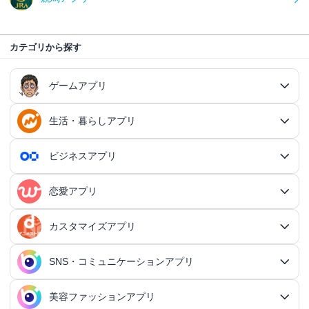
カテゴリから探す
ゲームアプリ
生活・暮らしアプリ
ゲームアプリ総合
RPGアプリ
ビジネスアプリ
生活・暮らしアプリ総合
RPGアプリ総合
アクションゲームアプリ
ファイナンスアプリ
恋愛アプリ
ビジネスアプリ総合
王道RPGアプリ
アクションゲームアプリ総合
シミュレーションアプリ
家計簿アプリ
日記アプリ
タスク管理アプリ
カスタマイズアプリ
恋愛アプリ総合
アクションRPGアプリ
2Dアクションアプリ
ふるさと納税アプリ
シミュレーションアプリ総合
対戦・協力ゲームアプリ
日記アプリ総合
行動記録アプリ
タスク管理アプリ総合
QRコードアプリ
マッチングアプリ
SNS・コミュニケーションアプリ
シミュレーションRPGアプリ
カスタマイズアプリ総合
3Dアクションアプリ
貯金アプリ
育成シミュレーションアプリ
SNS感覚の日記アプリ
対戦・協力ゲームアプリ総合
シューティングゲームアプリ
個人タスク管理アプリ
行動記録アプリ総合
ポイ活アプリ
QRコードアプリ総合
OCRアプリ
ダンジョンRPGアプリ
マッチングアプリ総合
出会いアプリ
アクションRPGアプリ
IFTTTアプリ
美容ファッションアプリ
スマホ決済アプリ
戦略シミュレーションアプリ
SNS・コミュニケーションアプリ総合
交換日記アプリ
オンライン対戦アプリ
タスク共有アプリ
習慣化アプリ
シューティングゲームアプリ総合