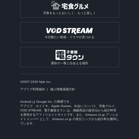
宅食をもっとおいしく、もっと楽しく
今日観たい映画・ドラマが見つかる
運命の一冊と出会える場所
©2007-2026 Nyle Inc.
アプリブ利用規約
個人情報保護方針
Android は Google Inc. の商標です。
アプリブ、カイドキ、Appliv Games、出会いコンパス、宅食グルメ、
VOD STREAM、電子書籍タウン は、掲載商品の提供元から紹介料等
を受領するアフィリエイトサイトです。また、Amazon.co.jp アソシエ
イトメンバー として、Amazon.co.jp の宣伝リンクから紹介料を獲得し
ています。