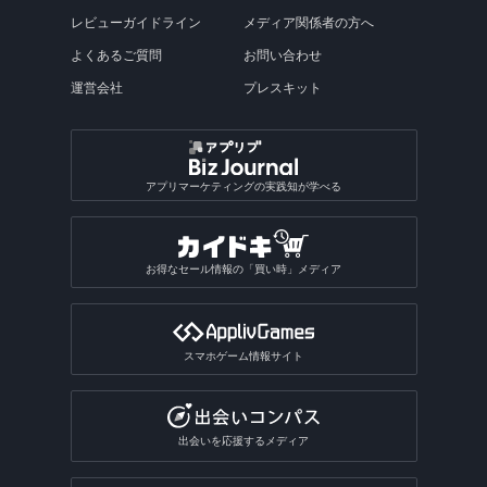
求人アプリ総合
英英辞典アプリ
面白カメラアプリ
歌うアプリ
付箋アプリ
バリアフリーマップアプリ
アクスタアプリ
読み聞かせアプリ
発射パズルゲームアプリ
エフェクトアプリ
ポッドキャストアプリ
陸上競技ゲームアプリ
図鑑アプリ総合
Steamゲームをスマホでアプリ
誕生日動画アプリ
フライトレーダーアプリ
レビューガイドライン
メディア関係者の方へ
ストレス発散ゲームアプリ
インターネットアプリ
写真共有アプリ
子育てSNSアプリ
小説アプリ
動画スロー再生・早送りアプリ
推し活アプリ総合
犬アプリ
ビンゴゲームアプリ
乗り鉄アプリ
占いアプリ
副業アプリ
オフライン英語辞書アプリ
画像を探すアプリ総合
動画撮影アプリ
楽器演奏アプリ
キャラクターメモアプリ
テキスト読み上げアプリ
テトリス系ゲームアプリ
写真修正アプリ
ラジオ録音アプリ
格闘技・武道ゲームアプリ
よくあるご質問
お問い合わせ
魚図鑑アプリ
盛れるビデオカメラアプリ
道路交通情報アプリ
料理・食べ物系ゲームアプリ
VRアプリ
Exif情報編集アプリ
カットモデルアプリ
朗読アプリ
逆再生アプリ
うちわ文字アプリ
運試しゲームアプリ
駅構内案内アプリ
SPI対策アプリ
翻訳アプリ
壁紙のダウンロードアプリ
占いアプリ総合
作曲アプリ
運営会社
プレスキット
おもしろい診断アプリ
ぷよぷよ系ゲームアプリ
写真合成アプリ
卓球ゲームアプリ
昆虫図鑑アプリ
動画圧縮アプリ
船の位置情報アプリ
アルバムアプリ
通話アプリ
青空文庫アプリ
アクスタアプリ
バカラアプリ
地形図アプリ
面接練習アプリ
漢字検索アプリ
写真投稿SNSアプリ
星座占いアプリ
音楽SNSアプリ
おもしろい診断アプリ総合
2048系ゲームアプリ
おもしろ加工アプリ
ギャンブルアプリ
バドミントンゲームアプリ
植物図鑑アプリ
GIF作成アプリ
写真保存アプリ
SNS一括投稿アプリ
雑誌アプリ
チンチロリンアプリ
履歴書作成アプリ
国語辞典アプリ
手相占いアプリ
恋愛診断アプリ
パズルボブル系ゲームアプリ
バレーゲームアプリ
ギャンブルアプリ総合
動画ファイル形式変換アプリ
芸術・文化アプリ
アプリマーケティングの実践知が学べる
同じ写真を探すアプリ
匿名SNSアプリ
読書記録・本棚管理アプリ
就活アプリ
姓名判断アプリ
性格診断アプリ
モンスト系ゲームアプリ
ビリヤードゲームアプリ
パチンコ・パチスロアプリ
動画反転アプリ
絵を描くアプリ
質問SNSアプリ
絵本アプリ
サブカルチャーアプリ
転職アプリ
風水アプリ
不思議のダンジョン系アプリ
宝くじアプリ
動画モザイクアプリ
お得なセール情報の「買い時」メディア
芸術鑑賞アプリ
アバターSNSアプリ
VTuberアプリ
テレビアプリ
バイト探しアプリ
四柱推命アプリ
3Dサンドボックスアプリ
公営ギャンブルアプリ
動画分割アプリ
デザインアプリ
テレビアプリ総合
インターンアプリ
タロットアプリ
オタクアプリ
クラロワ系対戦ゲームアプリ
動画に文字を入れるアプリ
スマホゲーム情報サイト
TV番組表アプリ
人材派遣求人情報アプリ
動物占いアプリ
オタクアプリ総合
アーチャー伝説系ゲームアプリ
写真を動画にするアプリ
テレビリモコンアプリ
おみくじアプリ
動画を写真にするアプリ
出会いを応援するメディア
電話・チャット占いアプリ