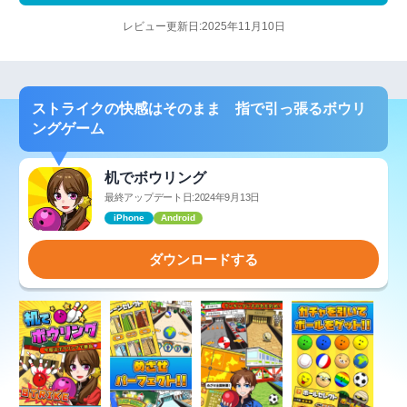
レビュー更新日:2025年11月10日
ストライクの快感はそのまま 指で引っ張るボウリ
ングゲーム
机でボウリング
最終アップデート日:2024年9月13日
iPhone
Android
ダウンロードする