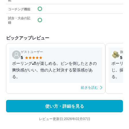
能
コーチング機能
試合・大会の記
録
ピックアップレビュー
ゲストユーザー
旗本
5
5
ボーリング🎳が楽しめる。ピンを倒したときの
ボーリン
爽快感がいい。他の人と対決する緊張感があ
じ。操作
る。
る。
続きを読む
使い方・詳細を見る
レビュー更新日:2026年02月07日