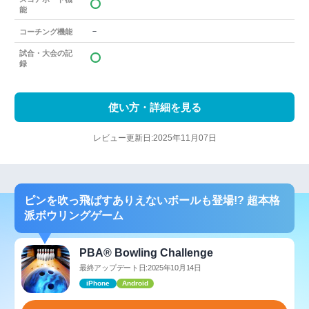
能
－
コーチング機能
試合・大会の記
録
使い方・詳細を見る
レビュー更新日:2025年11月07日
ピンを吹っ飛ばすありえないボールも登場!? 超本格
派ボウリングゲーム
PBA® Bowling Challenge
最終アップデート日:2025年10月14日
iPhone
Android