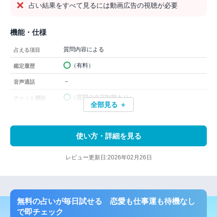
占い結果をすべて見るには動画広告の視聴が必要
機能・仕様
質問内容による
占える項目
（有料）
鑑定履歴
－
音声通話
（質問の文字制限あり）
チャット機能
全部見る ＋
使い方・詳細を見る
レビュー更新日:2026年02月26日
無料の占いが毎日試せる 恋愛も仕事運も待機なし
で即チェック