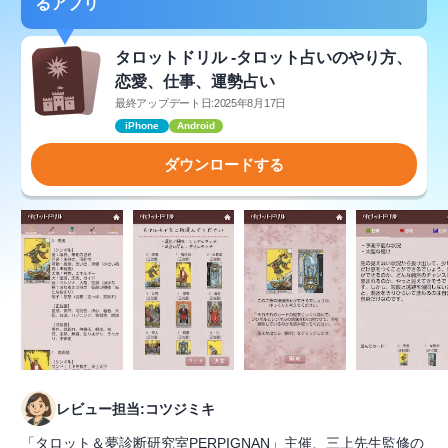
るアプリ
タロットドリル -タロット占いのやり方、
恋愛、仕事、運勢占い
最終アップデート日:2025年8月17日
iPhone
Android
ダウンロードする
レビュー担当:コツジミキ
「タロット＆夢診断研究室PERPIGNAN」主催、三上先生監修の