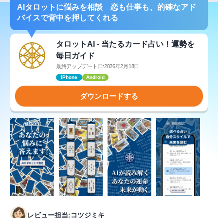
AIタロットに悩みを相談 恋も仕事も、的確なアド
バイスで背中を押してくれる
タロットAI - 当たるカード占い！運勢を
毎日ガイド
最終アップデート日:2026年2月18日
iPhone
Android
ダウンロードする
レビュー担当:コツジミキ