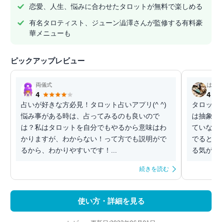
恋愛、人生、悩みに合わせたタロットが無料で楽しめる
有名タロティスト、ジューン澁澤さんが監修する有料豪
華メニューも
ピックアップレビュー
両儀式
はぐ
4
4
占いが好きな方必見！タロット占いアプリ(^ ^)
タロット
悩み事がある時は、占ってみるのも良いので
は抽象的
は？私はタロットを自分でもやるから意味はわ
ていない
かりますが、わからない！って方でも説明がで
でるとき
るから、わかりやすいです！...
る気がし
続きを読む
使い方・詳細を見る