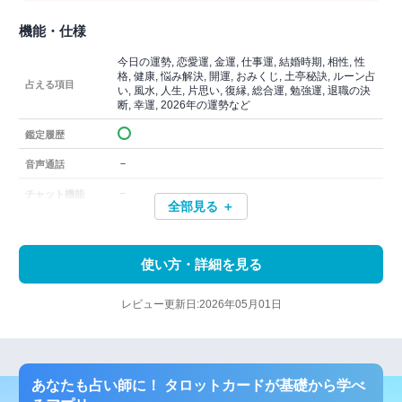
機能・仕様
今日の運勢, 恋愛運, 金運, 仕事運, 結婚時期, 相性, 性
格, 健康, 悩み解決, 開運, おみくじ, 土亭秘訣, ルーン占
占える項目
い, 風水, 人生, 片思い, 復縁, 総合運, 勉強運, 退職の決
断, 幸運, 2026年の運勢など
鑑定履歴
－
音声通話
－
チャット機能
全部見る ＋
使い方・詳細を見る
レビュー更新日:2026年05月01日
あなたも占い師に！ タロットカードが基礎から学べ