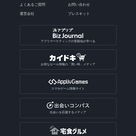
道の駅を探すアプリ
自己肯定感アップアプリ
買取アプリ
犬翻訳アプリ
コイン落としアプリ
自動車運転免許アプリ
映画情報アプリ
バリアフリーマップアプリ
フードロスアプリ
競馬情報アプリ
辞書アプリ総合
機能付きカメラアプリ
音楽プレーヤーアプリ
絵本アプリ
クラウド対応メモアプリ
バイクナビアプリ
ラーメンマップアプリ
妖怪キャラゲームアプリ
手話アプリ
グッズ作成アプリ総合
よくあるご質問
お問い合わせ
シムシティ系ゲームアプリ
写真をイラストにするアプリ
国内ラジオアプリ
年号変換アプリ
通った道を記録するアプリ
釣りゲームアプリ
コーヒー・紅茶・お茶アプリ
ソニーゲーム機をスマホでアプリ
中学・高校の社会アプリ
動画をレトロ加工するアプリ
漫画アプリ総合
バスの運行情報アプリ
サーフィンゲームアプリ
月齢情報アプリ
飲食店公式アプリ
本アプリ
LINEゲームアプリ
コンビニ印刷アプリ
おサイフケータイアプリ
写真整理アプリ総合
カップルSNSアプリ
サーフィン練習用ツールアプリ
ビリヤードゲームアプリ
動画再生アプリ
自治体アプリ総合
メンタルトレーニングアプリ
レジアプリ
猫翻訳アプリ
ポーカーアプリ
求人アプリ
映画チケットアプリ
書き込みできる地図アプリ
ネットスーパーアプリ
運営会社
プレスキット
英和・和英辞典アプリ
風景撮影向きカメラアプリ
曲名検索アプリ
ロック画面メモアプリ
徒歩ナビアプリ
恐竜ゲームアプリ
拡大鏡アプリ
ステッカー作成アプリ
絵本アプリ総合
キャンディクラッシュ系ゲームアプリ
写真スタンプアプリ
海外ラジオアプリ
図鑑アプリ
位置情報アラームアプリ
ボウリングゲームアプリ
任天堂ゲーム機をスマホでアプリ
中学・高校の理科アプリ
パロディ動画作成アプリ
航空券予約アプリ
モーターボートゲームアプリ
収集ゲームアプリ
AIチャットアプリ
写真を隠すアプリ
女子向けSNSアプリ
本アプリ総合
ピンボールゲームアプリ
推し活アプリ
せどりアプリ
動画再生アプリ総合
4輪スポーツアプリ
猫アプリ
ブラックジャックアプリ
画像を探すアプリ
防災マップアプリ
求人アプリ総合
英英辞典アプリ
面白カメラアプリ
歌うアプリ
付箋アプリ
バリアフリーマップアプリ
アクスタアプリ
読み聞かせアプリ
発射パズルゲームアプリ
エフェクトアプリ
ポッドキャストアプリ
陸上競技ゲームアプリ
図鑑アプリ総合
Steamゲームをスマホでアプリ
誕生日動画アプリ
フライトレーダーアプリ
ストレス発散ゲームアプリ
インターネットアプリ
写真共有アプリ
子育てSNSアプリ
小説アプリ
動画スロー再生・早送りアプリ
推し活アプリ総合
犬アプリ
ビンゴゲームアプリ
乗り鉄アプリ
占いアプリ
副業アプリ
オフライン英語辞書アプリ
画像を探すアプリ総合
動画撮影アプリ
楽器演奏アプリ
キャラクターメモアプリ
テキスト読み上げアプリ
テトリス系ゲームアプリ
写真修正アプリ
ラジオ録音アプリ
格闘技・武道ゲームアプリ
魚図鑑アプリ
アプリマーケティングの実践知が学べる
盛れるビデオカメラアプリ
道路交通情報アプリ
料理・食べ物系ゲームアプリ
VRアプリ
Exif情報編集アプリ
カットモデルアプリ
朗読アプリ
逆再生アプリ
うちわ文字アプリ
運試しゲームアプリ
駅構内案内アプリ
SPI対策アプリ
翻訳アプリ
壁紙のダウンロードアプリ
占いアプリ総合
作曲アプリ
おもしろい診断アプリ
ぷよぷよ系ゲームアプリ
写真合成アプリ
卓球ゲームアプリ
昆虫図鑑アプリ
動画圧縮アプリ
船の位置情報アプリ
アルバムアプリ
通話アプリ
青空文庫アプリ
アクスタアプリ
バカラアプリ
地形図アプリ
面接練習アプリ
漢字検索アプリ
写真投稿SNSアプリ
星座占いアプリ
音楽SNSアプリ
おもしろい診断アプリ総合
2048系ゲームアプリ
おもしろ加工アプリ
ギャンブルアプリ
バドミントンゲームアプリ
植物図鑑アプリ
お得なセール情報の「買い時」メディア
GIF作成アプリ
写真保存アプリ
SNS一括投稿アプリ
雑誌アプリ
チンチロリンアプリ
履歴書作成アプリ
国語辞典アプリ
手相占いアプリ
恋愛診断アプリ
パズルボブル系ゲームアプリ
バレーゲームアプリ
ギャンブルアプリ総合
動画ファイル形式変換アプリ
芸術・文化アプリ
同じ写真を探すアプリ
匿名SNSアプリ
読書記録・本棚管理アプリ
就活アプリ
姓名判断アプリ
性格診断アプリ
モンスト系ゲームアプリ
ビリヤードゲームアプリ
パチンコ・パチスロアプリ
動画反転アプリ
スマホゲーム情報サイト
絵を描くアプリ
質問SNSアプリ
絵本アプリ
サブカルチャーアプリ
転職アプリ
風水アプリ
不思議のダンジョン系アプリ
宝くじアプリ
動画モザイクアプリ
芸術鑑賞アプリ
アバターSNSアプリ
VTuberアプリ
テレビアプリ
バイト探しアプリ
四柱推命アプリ
3Dサンドボックスアプリ
公営ギャンブルアプリ
動画分割アプリ
出会いを応援するメディア
デザインアプリ
テレビアプリ総合
インターンアプリ
タロットアプリ
オタクアプリ
クラロワ系対戦ゲームアプリ
動画に文字を入れるアプリ
TV番組表アプリ
人材派遣求人情報アプリ
動物占いアプリ
オタクアプリ総合
アーチャー伝説系ゲームアプリ
写真を動画にするアプリ