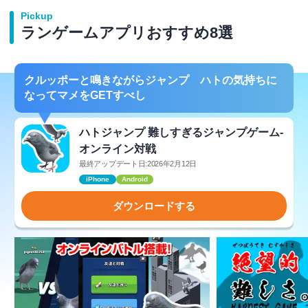
Pickup
ランゲームアプリおすすめ8選
クルッポーと鳴きながらジャンプ ハトの気持ちに
なってマメをGETすべし
ハトジャンプ 難しすぎるジャンプゲーム-
オンライン対戦
最終アップデート日:2026年2月12日
iPhone
Android
ダウンロードする