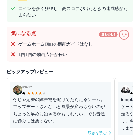
コインを多く獲得し、高スコアが出たときの達成感がた
まらない
気になる点
ゲームホーム画面の機能ガイドはなし
1回1回の動画広告が長い
ピックアップレビュー
leakira
ミー
4
4
今じゃ定番の障害物を避けてただ走るゲーム。
templ
アップデートされないと風景が変わらないのが
ゲームで
ちょっと早めに飽きるかもしれない、でも普通
走るゲー
に遊ぶには悪くない。
り、キャ
ります！ 
続きを読む