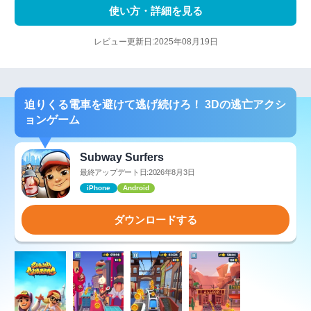
使い方・詳細を見る
レビュー更新日:2025年08月19日
迫りくる電車を避けて逃げ続けろ！ 3Dの逃亡アクシ
ョンゲーム
Subway Surfers
最終アップデート日:2026年8月3日
iPhone
Android
ダウンロードする