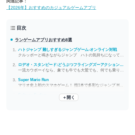
関連記事：
【2026年】おすすめのカジュアルゲームアプリ
目次
ランゲームアプリ
おすすめ8選
ハトジャンプ 難しすぎるジャンプゲーム-オンライン対戦
クルッポーと鳴きながらジャンプ ハトの気持ちになってマメをGETすべし
ロデオ・スタンピード:どうぶつフライングズーアクションゲーム
一流カウボーイなら、象でも牛でも大鷲でも、何でも乗りこなせるんだゼ！
Super Mario Run
マリオ史上初のスマホゲーム！ 指1本で多彩なジャンプ Here we go!!
Subway Surfers
＋開く
迫りくる電車を避けて逃げ続けろ！ 3Dの逃亡アクションゲーム