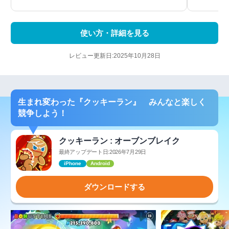
使い方・詳細を見る
レビュー更新日:2025年10月28日
生まれ変わった『クッキーラン』 みんなと楽しく
競争しよう！
クッキーラン : オーブンブレイク
最終アップデート日:2026年7月29日
iPhone
Android
ダウンロードする