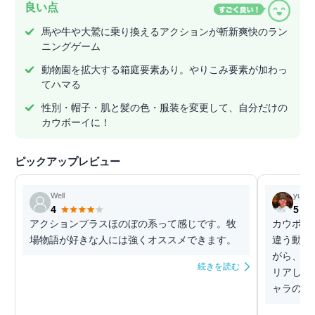
良い点
馬や牛や大鷲に乗り換えるアクションが斬新爽快のラン
ニングゲーム
動物園を拡大する箱庭要素あり。やりこみ要素が加わっ
てハマる
性別・帽子・肌と髪の色・服装を変更して、自分だけの
カウボーイに！
ピックアップレビュー
Well
yuri
4
5
アクションプラスほのぼの系って感じです。牧
カウボー
場物語が好きな人には強くオススメできます。
違う動物
がら、長
続きを読む
リアした
ャラのス