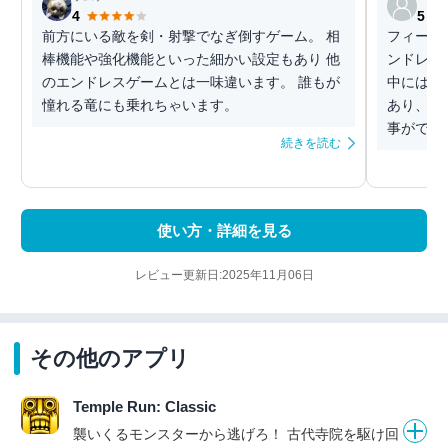
4
5
前方にいる敵を剣・射撃でなぎ倒すゲーム。 相
フィール
棒機能や強化機能といった細かい設定もあり 他
ンドレス
のエンドレスゲームとは一味違います。 誰もが
中には武
憧れる竜にも乗れちゃいます。
あり、そ
事ができ
続きを読む
使い方・詳細を見る
レビュー更新日:2025年11月06日
その他のアプリ
Temple Run: Classic
襲いくるモンスターから逃げろ！ 古代寺院を駆け回