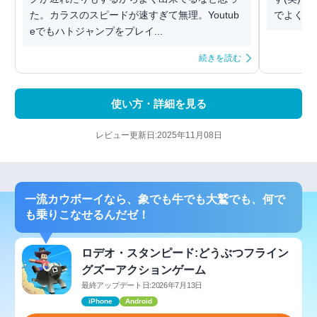
た。カラスのスピードが速すぎて無理。Youtub
でよくつ
eでもハトジャンプをプレイ...
続きを読む
使い方・詳細を見る
レビュー更新日:2025年11月08日
一流カウボーイなら、象でも牛でも大鷲でも、何で
も乗りこなせるんだゼ！
ロデオ・スタンピード:どうぶつフライン
グズーアクションゲーム
最終アップデート日:2026年7月13日
iPhone
Android