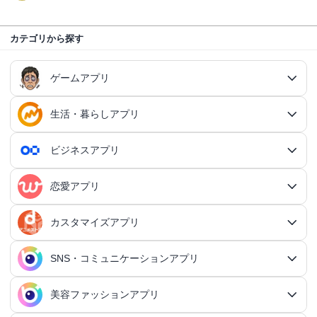
カテゴリから探す
ゲームアプリ
生活・暮らしアプリ
ゲームアプリ総合
RPGアプリ
ビジネスアプリ
生活・暮らしアプリ総合
RPGアプリ総合
アクションゲームアプリ
ファイナンスアプリ
恋愛アプリ
ビジネスアプリ総合
王道RPGアプリ
アクションゲームアプリ総合
シミュレーションアプリ
家計簿アプリ
日記アプリ
タスク管理アプリ
カスタマイズアプリ
恋愛アプリ総合
アクションRPGアプリ
2Dアクションアプリ
ふるさと納税アプリ
シミュレーションアプリ総合
対戦・協力ゲームアプリ
日記アプリ総合
行動記録アプリ
タスク管理アプリ総合
QRコードアプリ
マッチングアプリ
SNS・コミュニケーションアプリ
シミュレーションRPGアプリ
カスタマイズアプリ総合
3Dアクションアプリ
貯金アプリ
育成シミュレーションアプリ
SNS感覚の日記アプリ
対戦・協力ゲームアプリ総合
シューティングゲームアプリ
個人タスク管理アプリ
行動記録アプリ総合
ポイ活アプリ
QRコードアプリ総合
OCRアプリ
ダンジョンRPGアプリ
マッチングアプリ総合
出会いアプリ
アクションRPGアプリ
IFTTTアプリ
美容ファッションアプリ
スマホ決済アプリ
戦略シミュレーションアプリ
SNS・コミュニケーションアプリ総合
交換日記アプリ
オンライン対戦アプリ
タスク共有アプリ
習慣化アプリ
シューティングゲームアプリ総合
アドベンチャーゲームアプリ
QRコード読み取りアプリ
ポイ活アプリ総合
MMORPGアプリ
スケジューラ・時計アプリ
20代向けマッチングアプリ
OCRアプリ総合