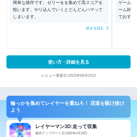
簡単な操作です。ゼリーをを集めて高スコアを
ゲーム性
狙います。やり込んでいくとどんどんハマって
ーム好き
しまいます。
でおすす
続きを読む
使い方・詳細を見る
レビュー更新日:2025年09月25日
輪っかを集めてレイヤーを重ねろ！ 花道を駆け抜け
よう
レイヤーマン3D:走って収集
最終アップデート日:2026年4月30日