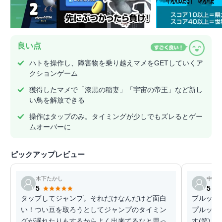
良い点
ハトを操作し、障害物を乗り越えマメをGETしていくア
クションゲーム
獲得したマメで「漆黒の稲妻」「宇宙の帝王」など新し
い鳥を解放できる
操作はタップのみ。タイミングが少しでもズレるとゲー
ムオーバーに
ピックアップレビュー
木下たかし
中野
5
5
タップしてジャンプ。それだけなんだけど面白
プルップ
い！つい豆を取ろうとしてジャンプのタイミン
プルップ
グが遅れたりもするからよく出来てるなと思っ
す(笑)