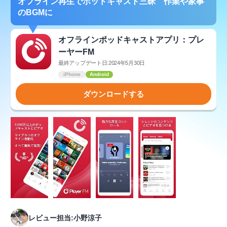
オフライン再生でポッドキャスト三昧 作業や家事
のBGMに
オフラインポッドキャストアプリ：プレ
ーヤーFM
最終アップデート日:2024年5月30日
iPhone
Android
ダウンロードする
レビュー担当:小野涼子