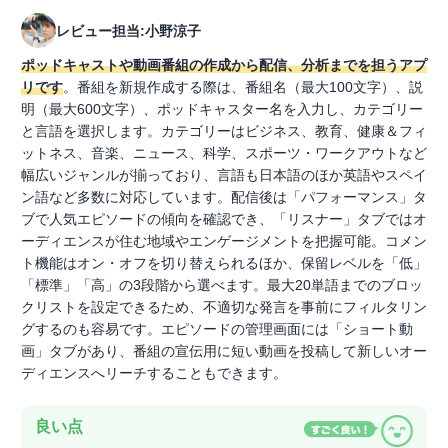
レビュー担当:小野涼子
ポッドキャストや動画番組の作成から配信、分析までを担うアプ
リです
。番組を新規作成する際は、番組名（最大100文字）、説
明（最大600文字）、ポッドキャスター名を入力し、カテゴリー
と言語を選択します。カテゴリーはビジネス、教育、健康＆フィ
ットネス、音楽、ニュース、科学、スポーツ・ワークアウトなど
幅広いジャンルが揃っており、言語も日本語のほか英語やスペイ
ン語など多数に対応しています。配信後は「パフォーマンス」タ
ブで人気エピソードの傾向を確認でき、「リスナー」タブではオ
ーディエンスが住む地域やエンゲージメントを把握可能。コメン
ト機能はオン・オフを切り替えられるほか、保留レベルを「低」
「標準」「高」の3段階から選べます。最大20単語までのブロッ
クリストを設定できるため、不適切な発言を事前にフィルタリン
グするのも容易です。エピソードの管理画面には「ショート動
画」タブがあり、番組の宣伝用に短い動画を投稿して新しいオー
ディエンスへリーチすることもできます。
良い点