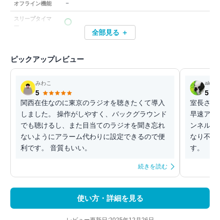
－
オフライン機能
スリープタイマ
ー
全部見る ＋
ピックアップレビュー
みわこ
alexa
5
5
関西在住なのに東京のラジオを聴きたくて導入
室長さん
しました。 操作がしやすく、バックグラウンド
早速アメ
でも聴けるし、また目当てのラジオを聞き忘れ
ンネルが
ないようにアラーム代わりに設定できるので便
なり不安
利です。 音質もいい。
す。
続きを読む
使い方・詳細を見る