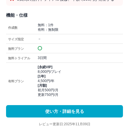
機能・仕様
無料：1件
作成数
有料：無制限
－
サイズ指定
無料プラン
3日間
無料トライアル
[永続VIP]
8,000円/プレイ
[1年]
4,500円/年
有料プラン
[月額]
初月500円/月
更新750円/月
使い方・詳細を見る
レビュー更新日:2025年11月09日