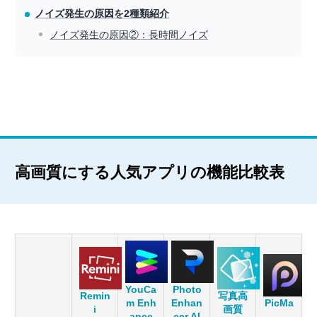
ノイズ発生の原因を2種類紹介
ノイズ発生の原因②：長時間ノイズ
高画質にする人気アプリの機能比較表
YouCa
Photo
Remin
写真高
m Enh
Enhan
PicMa
i
画質
ance
cer AI