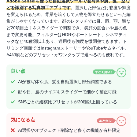
Adobe Senseiを使った自動選択ツールで被写体や肌、髪、空な
どを識別する写真加工アプリです
。選択した部位だけ彩度や輝度
を変えられるため、背景を暗くして人物を際立たせるといった編
集がしやすくなっています。顔のレタッチでは目、唇、顎、額な
ど20項目近くをスライダーで調整でき、笑顔の度合いや唇の色
まで変更可能。フィルターはHDRやポートレート、シネマティ
ックなど40種類以上あり、適用後も強度を微調整できます。ト
リミング画面ではInstagramストーリーやYouTubeサムネイル、
A4印刷などのプリセットがワンタップで選べるのも便利です。
良い点
AIが被写体や肌、髪を自動選択し部分調整できる
顔や目、唇のサイズをスライダーで細かく補正可能
SNSごとの縦横比プリセットが20種以上揃っている
気になる点
AI選択やオブジェクト削除など多くの機能が有料限定