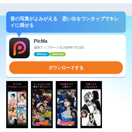
昔の写真がよみがえる 思い出をワンタップでキレ
イに残せる
PicMa
最終アップデート日:2026年7月15日
iPhone
Android
ダウンロードする