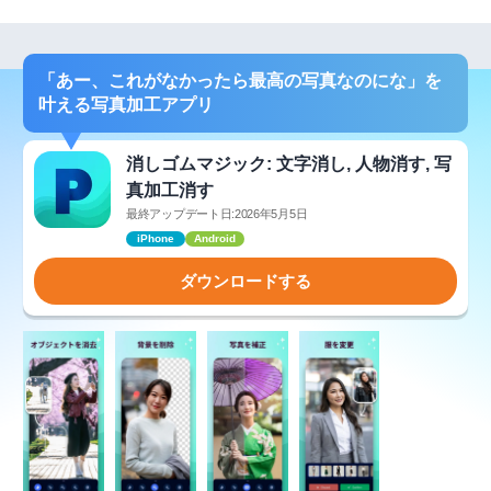
「あー、これがなかったら最高の写真なのにな」を
叶える写真加工アプリ
消しゴムマジック: 文字消し, 人物消す, 写
真加工消す
最終アップデート日:2026年5月5日
iPhone
Android
ダウンロードする