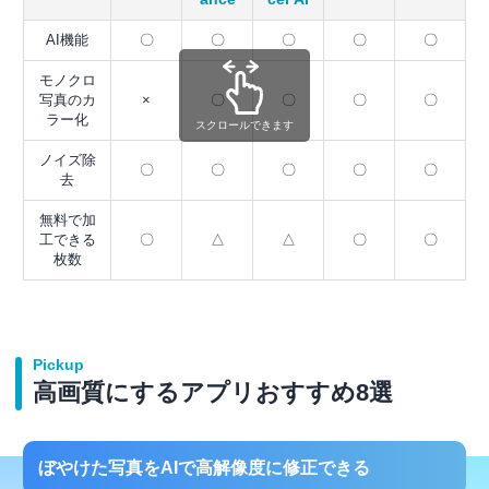
AI機能
〇
〇
〇
〇
〇
モノクロ
写真のカ
×
〇
〇
〇
〇
ラー化
スクロールできます
ノイズ除
〇
〇
〇
〇
〇
去
無料で加
工できる
〇
△
△
〇
〇
枚数
Pickup
高画質にするアプリおすすめ8選
ぼやけた写真をAIで高解像度に修正できる