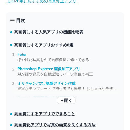
【2026年】おすすめの写真修正アプリ
目次
高画質にする人気アプリの機能比較表
高画質にするアプリ
おすすめ8選
Fotor
ぼやけた写真をAIで高解像度に修正できる
Photoshop Express: 画像加工アプリ
AIが顔や背景を自動認識しパーツ単位で補正
ミリキャンバス: 簡単デザイン作成
豊富なテンプレートで初心者でも簡単！ おしゃれなデザインをすぐ作れる
Remini - 高画質化するAI写真アプリ
＋開く
ノイズがひどい画像を劇的補正 思い出の画像は鮮明＆キレイに残そう
高画質にするアプリでできること
高画質化アプリで写真の画質を良くする方法