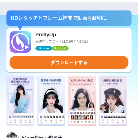
HDレタッチとフレーム補間で動画を鮮明に
PrettyUp
最終アップデート日:2026年7月31日
iPhone
Android
ダウンロードする
レビュー担当:小野涼子