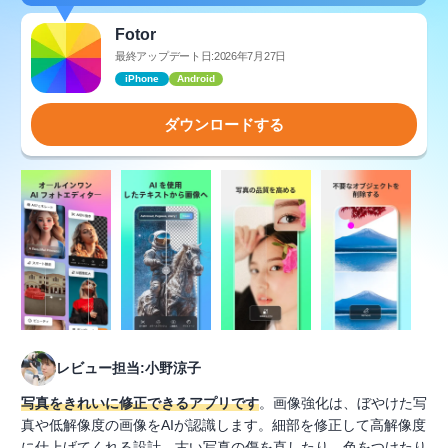
Fotor
最終アップデート日:2026年7月27日
iPhone
Android
ダウンロードする
レビュー担当:小野涼子
写真をきれいに修正できるアプリです
。画像強化は、ぼやけた写
真や低解像度の画像をAIが認識します。細部を修正して高解像度
に仕上げてくれる設計。古い写真の傷を直したり、色をつけたり