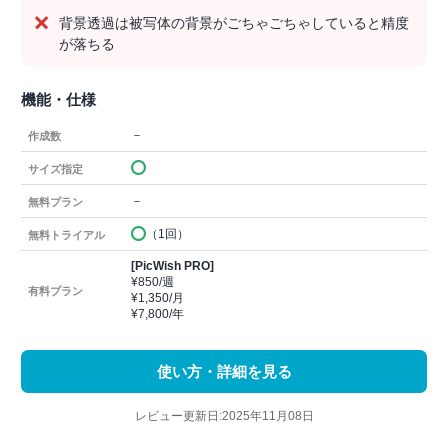
背景透過は被写体の背景がごちゃごちゃしていると精度
が落ちる
機能・仕様
－
作成数
サイズ指定
－
無料プラン
（1回）
無料トライアル
[PicWish PRO]
¥850/週
有料プラン
¥1,350/月
¥7,800/年
使い方・詳細を見る
レビュー更新日:2025年11月08日