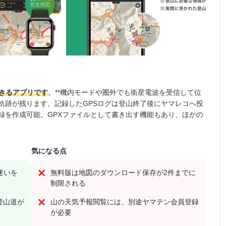
できるアプリです
。**機内モードや圏外でも衛星電波を受信して位
軌跡が残ります。記録したGPSログは登山終了後にヤマレコへ投
録を作成可能。GPXファイルとして書き出す機能もあり、ほかの
気になる点
迷いを
無料版は地図のダウンロード保存が2件までに
制限される
登山道が
山の天気予報閲覧には、別途ヤマテン会員登録
が必要