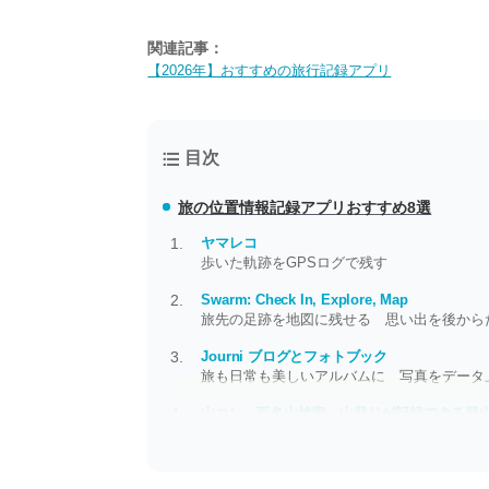
関連記事：
【2026年】おすすめの旅行記録アプリ
目次
旅の位置情報記録アプリおすすめ8選
ヤマレコ
歩いた軌跡をGPSログで残す
Swarm: Check In, Explore, Map
旅先の足跡を地図に残せる 思い出を後から
Journi ブログとフォトブック
旅も日常も美しいアルバムに 写真をデータ
山コレ - 百名山検索、山登りが記録できる登
登山好きにぴったり 登る山が探せる、記録