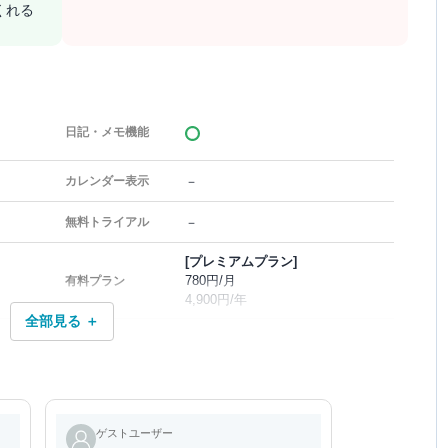
くれる
日記・メモ機能
－
カレンダー表示
－
無料トライアル
[プレミアムプラン]
780円/月
有料プラン
4,900円/年
全部見る ＋
ゲストユーザー