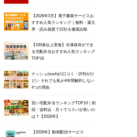
【2026年3月】電子書籍サービスお
すすめ人気ランキング｜無料・還元
率・読み放題で22社を徹底比較
【100食以上実食】冷凍保存ができ
る宅配弁当おすすめ人気ランキング
TOP16
ナッシュ(nosh)の口コミ・評判がひ
どい それでも私が4年間解約しない
4つの理由
安い宅配弁当ランキングTOP10｜初
回・送料込・月々でコスパが良いの
は？【2026年】
【2026年】動画配信サービス