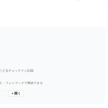
たどるチェックイン記録
上・フォトブックで整頓できる
山アプリ
＋開く
を残せる、あなただけの登山帳