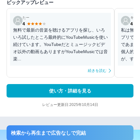
ピックアップレビュー
たー
キテ
4
4
無料で最新の音楽を聴けるアプリを探し、いろ
私は無料
いろ試したところ最終的にYouTubeMusicを使い
プリで今1番使
続けています。YouTubeだとミュージックビデ
であまり
オ以外の動画もありますがYouTubeMusicでは音
個人的に嬉しいです
楽...
が、すぐに
続きを読む
使い方・詳細を見る
レビュー更新日:2025年10月14日
検索から再生まで広告なしで完結