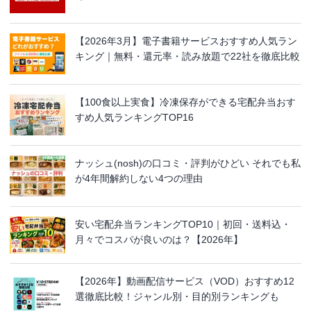
【2026年3月】電子書籍サービスおすすめ人気ラン
キング｜無料・還元率・読み放題で22社を徹底比較
【100食以上実食】冷凍保存ができる宅配弁当おす
すめ人気ランキングTOP16
ナッシュ(nosh)の口コミ・評判がひどい それでも私
が4年間解約しない4つの理由
安い宅配弁当ランキングTOP10｜初回・送料込・
月々でコスパが良いのは？【2026年】
【2026年】動画配信サービス（VOD）おすすめ12
選徹底比較！ジャンル別・目的別ランキングも