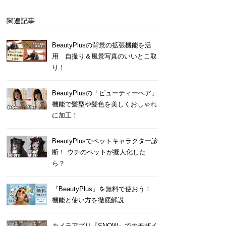
関連記事
BeautyPlusの背景の拡張機能を活
用 自撮り＆風景写真のいいとこ取
り！
BeautyPlusの「ビューティーヘア」
機能で髪型や髪色を美しくおしゃれ
に加工！
BeautyPlusでペットキャラクター診
断！ ウチのペットが擬人化した
ら？
『BeautyPlus』を無料で使おう！
機能と使い方を徹底解説
カメラアプリ『SNOW』でのモザイ