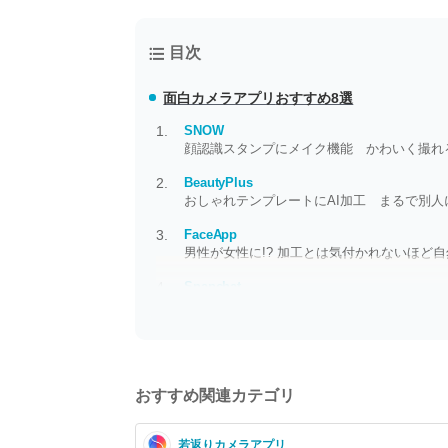
目次
面白カメラアプリ
おすすめ8選
SNOW
顔認識スタンプにメイク機能 かわいく撮れ
BeautyPlus
おしゃれテンプレートにAI加工 まるで別
FaceApp
男性が女性に!? 加工とは気付かれないほど
Snapchat
顔認識レンズで性別を変えた自分を表示
おすすめ関連カテゴリ
若返りカメラアプリ