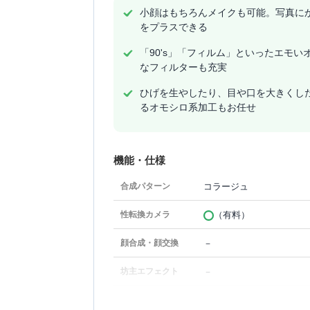
小顔はもちろんメイクも可能。写真に
をプラスできる
「90's」「フィルム」といったエモい
なフィルターも充実
ひげを生やしたり、目や口を大きくし
るオモシロ系加工もお任せ
機能・仕様
コラージュ
合成パターン
（有料）
性転換カメラ
－
顔合成・顔交換
－
坊主エフェクト