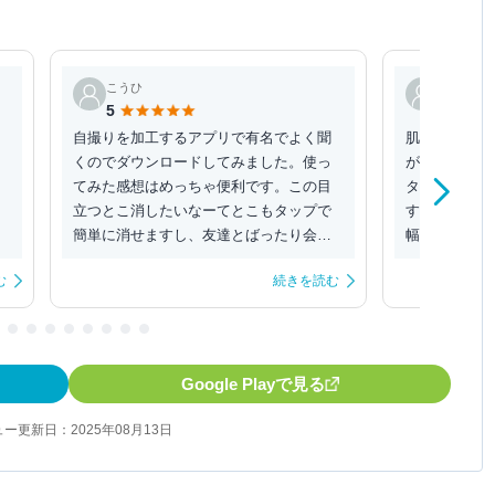
こうひ
ゲストユ
5
5
ス
自撮りを加工するアプリで有名でよく聞
肌をなめらか
くのでダウンロードしてみました。使っ
ができるのは
てみた感想はめっちゃ便利です。この目
タンプの種類
立つとこ消したいなーてとこもタップで
す。猫耳など
の
簡単に消せますし、友達とばったり会っ
幅広い種類の
て急に写真を撮るとな...
き、友達と自撮
む
続きを読む
Google Playで見る
ー更新日：2025年08月13日